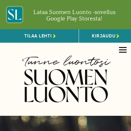
Lataa Suomen Luonto -sovellus
Google Play Storesta!
TILAA LEHTI
KIRJAUDU