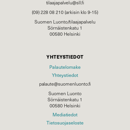
tilaajapalvelu@sll.fi
(09) 228 08 210 (arkisin klo 9-15)
Suomen Luonto/tilaajapalvelu
Sörnäistenkatu 1
00580 Helsinki
YHTEYSTIEDOT
Palautelomake
Yhteystiedot
palaute@suomenluonto.fi
Suomen Luonto
Sörnäistenkatu 1
00580 Helsinki
Mediatiedot
Tietosuojaseloste