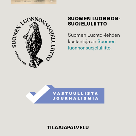
SUOMEN LUONNON­
SUOJELU­LIITTO
Suomen Luonto -lehden
Suomen
kustantaja on
luonnonsuojelu­liitto
.
TILAAJAPALVELU