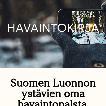
HAVAINTOKIRJA
Suomen Luonnon
ystävien oma
havaintopalsta.