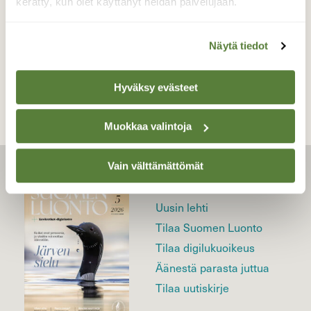
kerätty, kun olet käyttänyt heidän palvelujaan.
Näytä tiedot
TAKAISIN LISTAAN
Hyväksy evästeet
Muokkaa valintoja
Vain välttämättömät
LEHTI
Uusin lehti
Tilaa Suomen Luonto
Tilaa digilukuoikeus
Äänestä parasta juttua
Tilaa uutiskirje