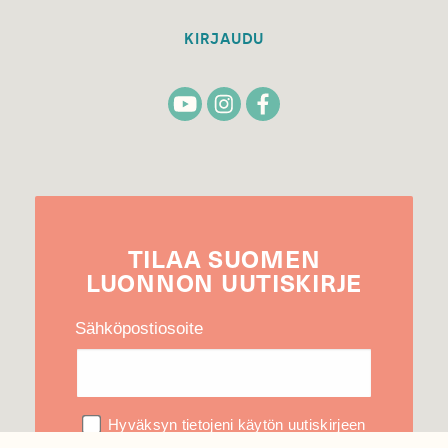
KIRJAUDU
TILAA
SUOMEN
LUONNON
UUTIS­KIRJE
Sähköpostiosoite
Hyväksyn tietojeni käytön uutiskirjeen
lähettämiseen