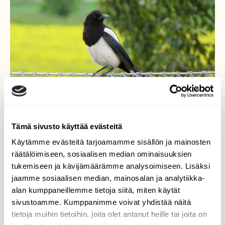
Tämä sivusto käyttää evästeitä
Käytämme evästeitä tarjoamamme sisällön ja mainosten
Harakka aidalla
räätälöimiseen, sosiaalisen median ominaisuuksien
tukemiseen ja kävijämäärämme analysoimiseen. Lisäksi
Näytti seurailevan moottoritien vilkasta
jaamme sosiaalisen median, mainosalan ja analytiikka-
liikennettä.
alan kumppaneillemme tietoja siitä, miten käytät
sivustoamme. Kumppanimme voivat yhdistää näitä
Valokuvaaja: Risto Kangassalo, Turun kehätien
tietoja muihin tietoihin, joita olet antanut heille tai joita on
varsi, Raisio 10.6.2025