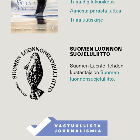
Tilaa digilukuoikeus
Äänestä parasta juttua
Tilaa uutiskirje
SUOMEN LUONNON­
SUOJELU­LIITTO
Suomen Luonto -lehden
kustantaja on
Suomen
luonnonsuojelu­liitto
.