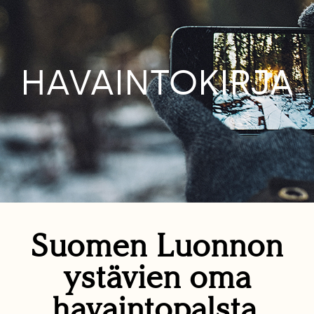
HAVAINTOKIRJA
Suomen Luonnon
ystävien oma
havaintopalsta.