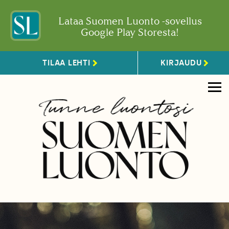
Lataa Suomen Luonto -sovellus
Google Play Storesta!
TILAA LEHTI
KIRJAUDU