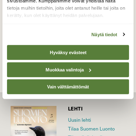
sivustoamme. Kumppanimme voivat yhdistää näitä
kuvauspaikalla oli lähistöllä myös aikuinen
tietoja muihin tietoihin, joita olet antanut heille tai joita on
härkälintupari.
kerätty, kun olet käyttänyt heidän palvelujaan.
Valokuvaaja: Martti Valtonen, Urajärvi 18.8.2019
Näytä tiedot
TAKAISIN LISTAAN
Hyväksy evästeet
Muokkaa valintoja
Vain välttämättömät
LEHTI
Uusin lehti
Tilaa Suomen Luonto