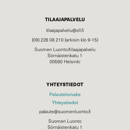
TILAAJAPALVELU
tilaajapalvelu@sll.fi
(09) 228 08 210 (arkisin klo 9-15)
Suomen Luonto/tilaajapalvelu
Sörnäistenkatu 1
00580 Helsinki
YHTEYSTIEDOT
Palautelomake
Yhteystiedot
palaute@suomenluonto.fi
Suomen Luonto
Sörnäistenkatu 1