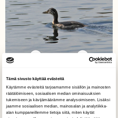
Tämä sivusto käyttää evästeitä
Härkälinnun poikanen?
Käytämme evästeitä tarjoamamme sisällön ja mainosten
Härkälinnun ja silkkiuikun poikaset ovat aika
räätälöimiseen, sosiaalisen median ominaisuuksien
haasteelliset erottaa toisistaan
tukemiseen ja kävijämäärämme analysoimiseen. Lisäksi
ensimmäisillä havaintokerroilla. Nettisivuja
jaamme sosiaalisen median, mainosalan ja analytiikka-
apuna käyttäen tulin kuitenkin otsikossa
alan kumppaneillemme tietoja siitä, miten käytät
mainittuun vaihtoehtoon . Lisäksi