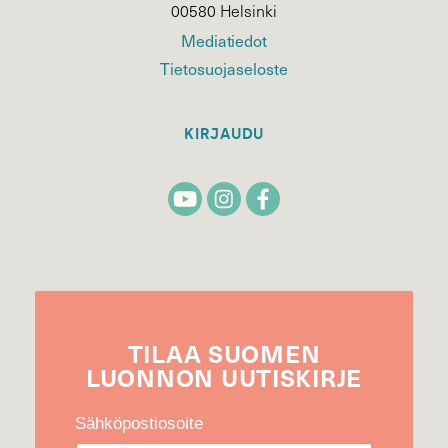
00580 Helsinki
Mediatiedot
Tietosuojaseloste
KIRJAUDU
TILAA
SUOMEN
LUONNON
UUTIS­KIRJE
Sähköpostiosoite