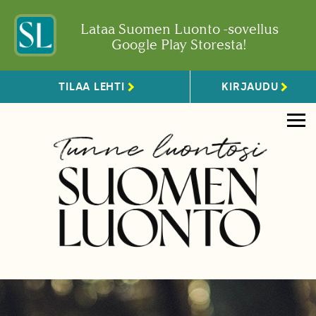
Lataa Suomen Luonto -sovellus
Google Play Storesta!
TILAA LEHTI
KIRJAUDU