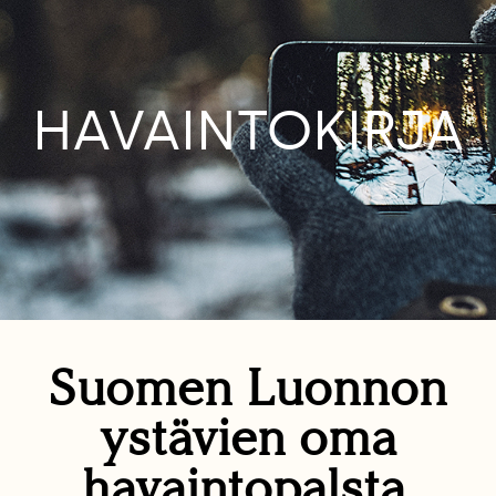
HAVAINTOKIRJA
Suomen Luonnon
ystävien oma
havaintopalsta.