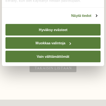
kerätty, kun olet käyttänyt heidän palvelujaan.
Härkälinnut
Näytä tiedot
Härkälintupari asettuivat hetkeksi nokikkain
Hyväksy evästeet
Saimaalla.
Valokuvaaja: Liisa Niiva-Korpela, Taipalsaari
Muokkaa valintoja
25.5.2021
Vain välttämättömät
TAKAISIN LISTAAN