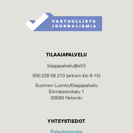
TILAAJAPALVELU
tilaajapalvelu@sll.fi
(09) 228 08 210 (arkisin klo 9-15)
Suomen Luonto/tilaajapalvelu
Sörnäistenkatu 1
00580 Helsinki
YHTEYSTIEDOT
Palautelomake