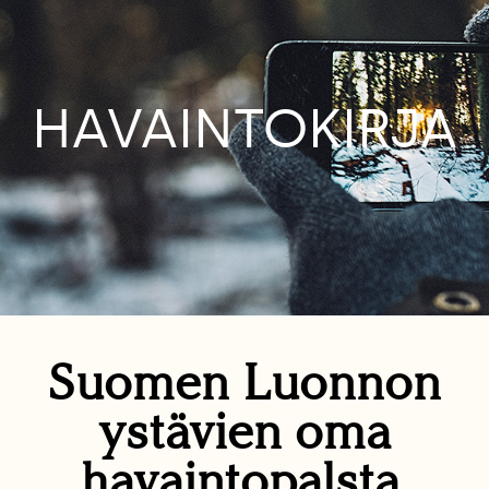
HAVAINTOKIRJA
Suomen Luonnon
ystävien oma
havaintopalsta.