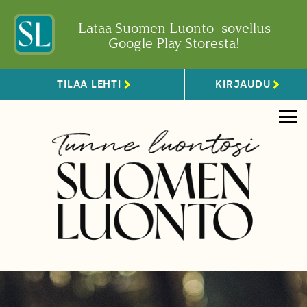
Lataa Suomen Luonto -sovellus
Google Play Storesta!
TILAA LEHTI
KIRJAUDU