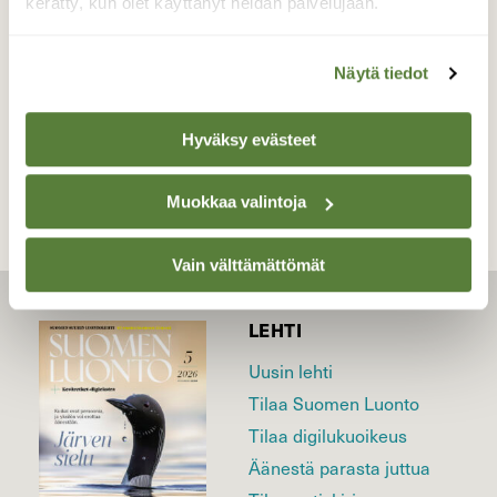
Valokuvaaja: Liisa Niiva-Korpela, Taipalsaari
kerätty, kun olet käyttänyt heidän palvelujaan.
16.6.2025
Näytä tiedot
TAKAISIN LISTAAN
Hyväksy evästeet
Muokkaa valintoja
Vain välttämättömät
LEHTI
Uusin lehti
Tilaa Suomen Luonto
Tilaa digilukuoikeus
Äänestä parasta juttua