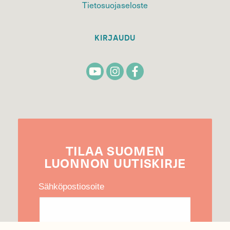
Tietosuojaseloste
KIRJAUDU
TILAA
SUOMEN
LUONNON
UUTIS­KIRJE
Sähköpostiosoite