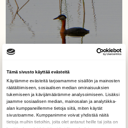
Tämä sivusto käyttää evästeitä
Käytämme evästeitä tarjoamamme sisällön ja mainosten
räätälöimiseen, sosiaalisen median ominaisuuksien
tukemiseen ja kävijämäärämme analysoimiseen. Lisäksi
Härkälintu
jaamme sosiaalisen median, mainosalan ja analytiikka-
alan kumppaneillemme tietoja siitä, miten käytät
Aamun rantakalliokävelyllä sattui silmään
sivustoamme. Kumppanimme voivat yhdistää näitä
tämä uimari.
tietoja muihin tietoihin, joita olet antanut heille tai joita on