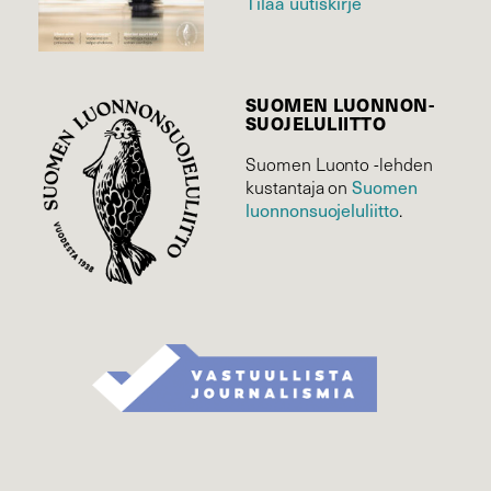
Tilaa uutiskirje
SUOMEN LUONNON­
SUOJELU­LIITTO
Suomen Luonto -lehden
Suomen
kustantaja on
luonnonsuojelu­liitto
.