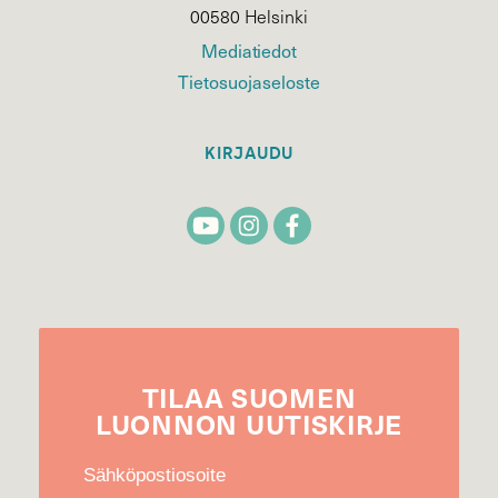
00580 Helsinki
Mediatiedot
Tietosuojaseloste
KIRJAUDU
TILAA
SUOMEN
LUONNON
UUTIS­KIRJE
Sähköpostiosoite