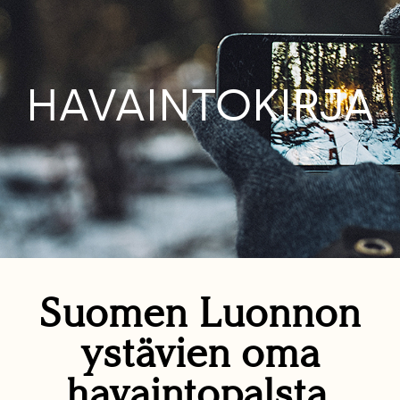
HAVAINTOKIRJA
Suomen Luonnon
ystävien oma
havaintopalsta.