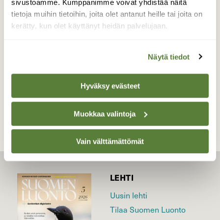
pesälauttaa ennen asettumista munien
sivustoamme. Kumppanimme voivat yhdistää näitä
päälle.
tietoja muihin tietoihin, joita olet antanut heille tai joita on
kerätty, kun olet käyttänyt heidän palvelujaan.
Valokuvaaja: Esko Pihl, Näsijärven
poukama,Tampere 17.5.26
Näytä tiedot
TAKAISIN LISTAAN
Hyväksy evästeet
Muokkaa valintoja
Vain välttämättömät
LEHTI
Uusin lehti
Tilaa Suomen Luonto