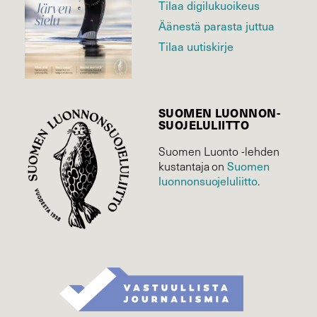
Tilaa digilukuoikeus
Äänestä parasta juttua
Tilaa uutiskirje
SUOMEN LUONNON­
SUOJELU­LIITTO
Suomen Luonto -lehden
Suomen
kustantaja on
luonnonsuojelu­liitto
.