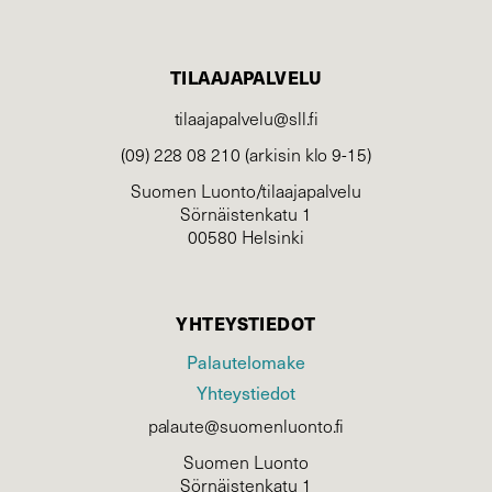
TILAAJAPALVELU
tilaajapalvelu@sll.fi
(09) 228 08 210 (arkisin klo 9-15)
Suomen Luonto/tilaajapalvelu
Sörnäistenkatu 1
00580 Helsinki
YHTEYSTIEDOT
Palautelomake
Yhteystiedot
palaute@suomenluonto.fi
Suomen Luonto
Sörnäistenkatu 1