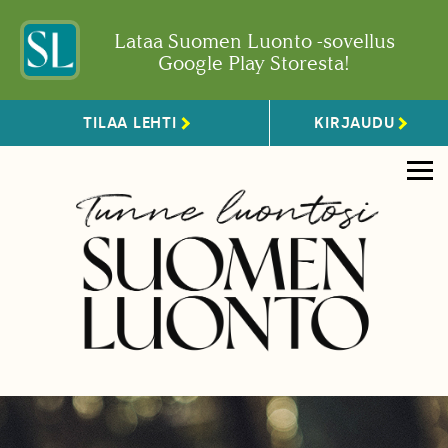
Lataa Suomen Luonto -sovellus
Google Play Storesta!
TILAA LEHTI
KIRJAUDU