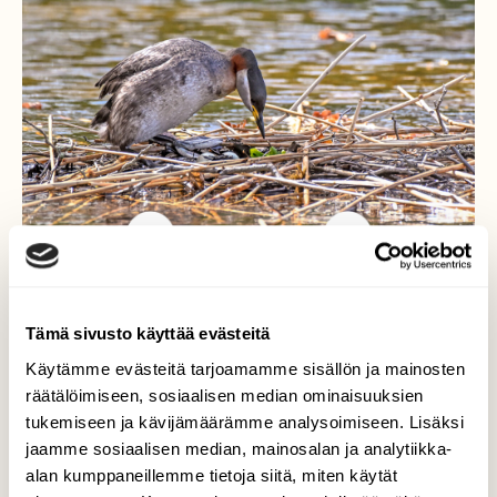
Härkälintuemo asettuu
Tämä sivusto käyttää evästeitä
hautomaan
Käytämme evästeitä tarjoamamme sisällön ja mainosten
räätälöimiseen, sosiaalisen median ominaisuuksien
Härkälintupari on hautonut munia
tukemiseen ja kävijämäärämme analysoimiseen. Lisäksi
pesälautalla jo lähes viikon.
jaamme sosiaalisen median, mainosalan ja analytiikka-
Hautomavuoroon tullut emo kohenteli
alan kumppaneillemme tietoja siitä, miten käytät