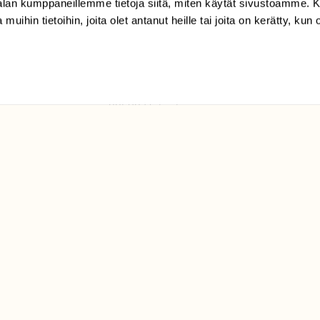
-alan kumppaneillemme tietoja siitä, miten käytät sivustoamme
 muihin tietoihin, joita olet antanut heille tai joita on kerätty, kun 
(09) 228 08 210 (arkisin
klo 9-15)
Suomen
Luonto/tilaajapalvelu
Sörnäistenkatu 1
00580 Helsinki
ELU­
YHTEYSTIEDOT
ntaja on
Palautelomake
Yhteystiedot
palaute@suomenluonto.fi
Suomen Luonto
Sörnäistenkatu 1
00580 Helsinki
Mediatiedot
Tietosuojaseloste