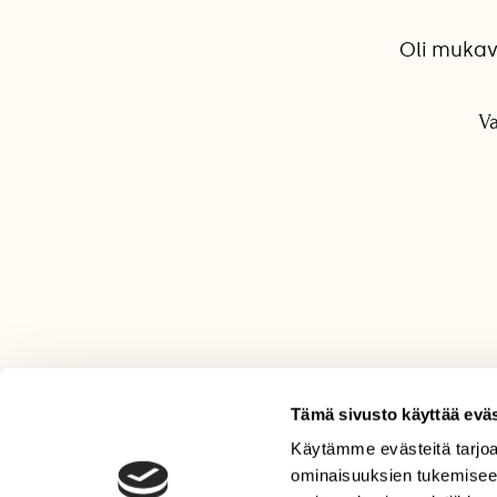
Oli mukav
Va
Tämä sivusto käyttää eväs
Käytämme evästeitä tarjoa
LEHTI
ominaisuuksien tukemisee
Uusin lehti