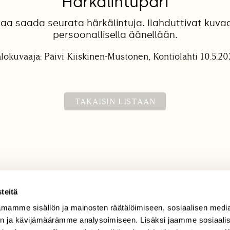
Härkälintupari
aa saada seurata härkälintuja. Ilahduttivat kuv
persoonallisella äänellään.
lokuvaaja: Päivi Kiiskinen-Mustonen, Kontiolahti 10.5.2
TAKAISIN LISTAAN
teitä
mamme sisällön ja mainosten räätälöimiseen, sosiaalisen medi
TILAAJAPALVELU
n ja kävijämäärämme analysoimiseen. Lisäksi jaamme sosiaali
tilaajapalvelu@sll.fi