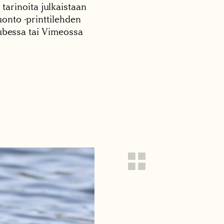
 tarinoita julkaistaan
onto -printtilehden
tubessa tai Vimeossa