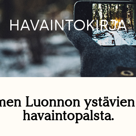
HAVAINTOKIRJA
en Luonnon ystävie
havaintopalsta.