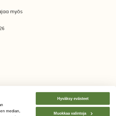
aajaa myös
026
Hyväksy evästeet
an
sen median,
Muokkaa valintoja