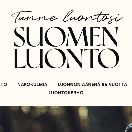
STÖ
NÄKÖKULMIA
LUONNON ÄÄNENÄ 85 VUOTTA
LUONTOKERHO