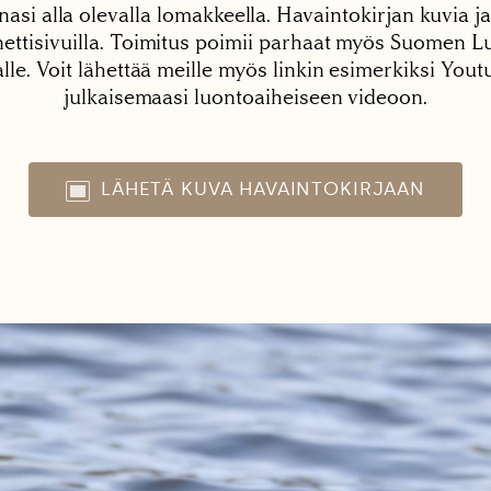
nasi alla olevalla lomakkeella. Havaintokirjan kuvia ja
tisivuilla. Toimitus poimii parhaat myös Suomen Lu
alle. Voit lähettää meille myös linkin esimerkiksi You
julkaisemaasi luontoaiheiseen videoon.
LÄHETÄ KUVA HAVAINTOKIRJAAN