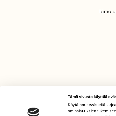
Tämä ui
Tämä sivusto käyttää eväs
Käytämme evästeitä tarjoa
LEHTI
ominaisuuksien tukemisee
Uusin lehti