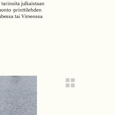
 tarinoita julkaistaan
onto -printtilehden
tubessa tai Vimeossa