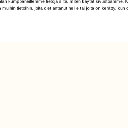
-alan kumppaneillemme tietoja siitä, miten käytät sivustoamme
 muihin tietoihin, joita olet antanut heille tai joita on kerätty, kun 
(09) 228 08 210 (arkisin
klo 9-15)
Suomen
Luonto/tilaajapalvelu
Sörnäistenkatu 1
00580 Helsinki
ELU­
YHTEYSTIEDOT
ntaja on
Palautelomake
Yhteystiedot
palaute@suomenluonto.fi
Suomen Luonto
Sörnäistenkatu 1
00580 Helsinki
Mediatiedot
Tietosuojaseloste