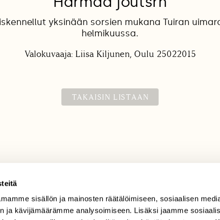
Harmaa joutsrn
skennellut yksinään sorsien mukana Tuiran uimar
helmikuussa.
Valokuvaaja: Liisa Kiljunen, Oulu 25022015
TAKAISIN LISTAAN
teitä
mamme sisällön ja mainosten räätälöimiseen, sosiaalisen medi
TILAAJAPALVELU
n ja kävijämäärämme analysoimiseen. Lisäksi jaamme sosiaali
tilaajapalvelu@sll.fi