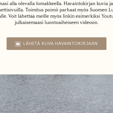
nasi alla olevalla lomakkeella. Havaintokirjan kuvia ja
tisivuilla. Toimitus poimii parhaat myös Suomen Lu
alle. Voit lähettää meille myös linkin esimerkiksi You
julkaisemaasi luontoaiheiseen videoon.
LÄHETÄ KUVA HAVAINTOKIRJAAN