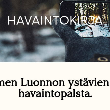
HAVAINTOKIRJA
en Luonnon ystävie
havaintopalsta.