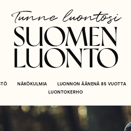
STÖ
NÄKÖKULMIA
LUONNON ÄÄNENÄ 85 VUOTTA
LUONTOKERHO