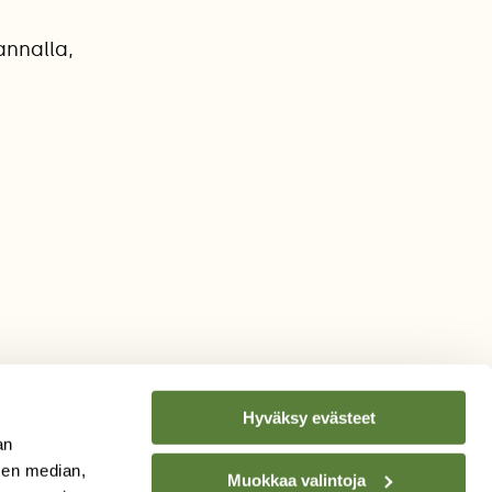
annalla,
Hyväksy evästeet
an
sen median,
Muokkaa valintoja