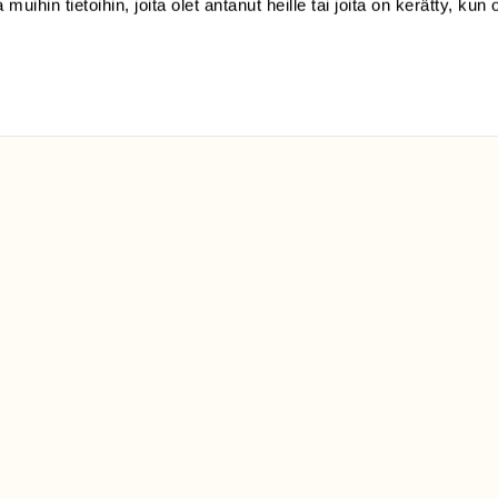
 muihin tietoihin, joita olet antanut heille tai joita on kerätty, kun 
ELU­
YHTEYSTIEDOT
ntaja on
Palautelomake
Yhteystiedot
palaute@suomenluonto.fi
Suomen Luonto
Sörnäistenkatu 1
00580 Helsinki
Mediatiedot
Tietosuojaseloste
KIRJAUDU