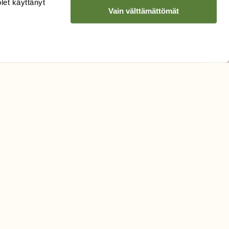
Hyväksyn tietojeni käytön
olet käyttänyt
Vain välttämättömät
uutiskirjeen lähettämiseen
Tietosuojaseloste