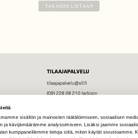
TAKAISIN LISTAAN
TILAAJAPALVELU
tilaajapalvelu@sll.fi
(09) 228 08 210 (arkisin
klo 9-15)
teitä
Suomen
Luonto/tilaajapalvelu
mamme sisällön ja mainosten räätälöimiseen, sosiaalisen medi
Sörnäistenkatu 1
n ja kävijämäärämme analysoimiseen. Lisäksi jaamme sosiaali
00580 Helsinki
-alan kumppaneillemme tietoja siitä, miten käytät sivustoamme