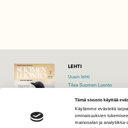
LEHTI
Uusin lehti
Tilaa Suomen Luonto
Tilaa digilukuoikeus
Tämä sivusto käyttää eväs
Äänestä parasta juttua
Tilaa uutiskirje
Käytämme evästeitä tarjoa
ominaisuuksien tukemisee
mainosalan ja analytiikka