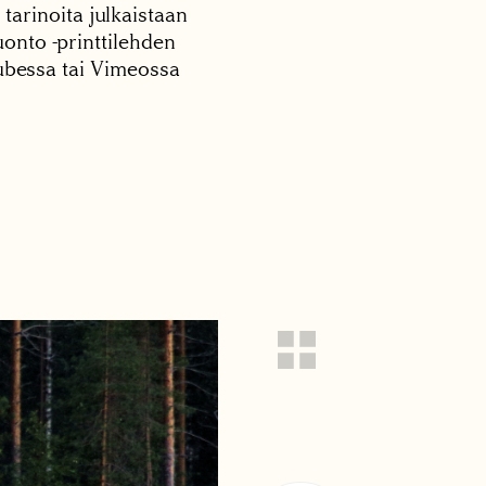
 tarinoita julkaistaan
onto -printtilehden
tubessa tai Vimeossa