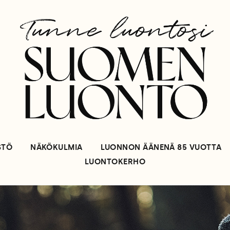
STÖ
NÄKÖKULMIA
LUONNON ÄÄNENÄ 85 VUOTTA
LUONTOKERHO