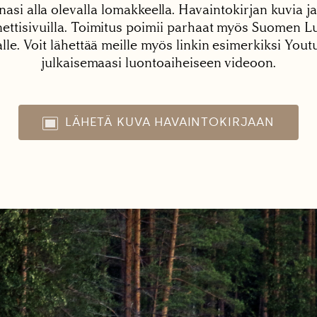
nasi alla olevalla lomakkeella. Havaintokirjan kuvia ja
tisivuilla. Toimitus poimii parhaat myös Suomen Lu
alle. Voit lähettää meille myös linkin esimerkiksi You
julkaisemaasi luontoaiheiseen videoon.
LÄHETÄ KUVA HAVAINTOKIRJAAN