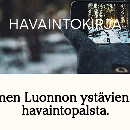
HAVAINTOKIRJA
en Luonnon ystävie
havaintopalsta.