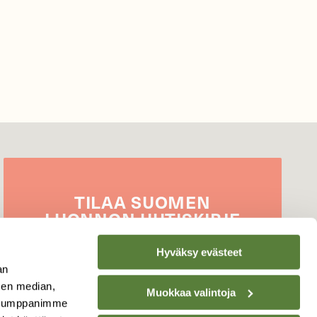
TILAA
SUOMEN
LUONNON
UUTIS­KIRJE
Sähköpostiosoite
Hyväksy evästeet
an
sen median,
Muokkaa valintoja
. Kumppanimme