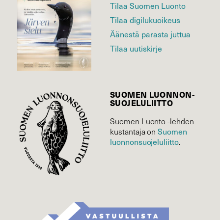
Tilaa Suomen Luonto
Tilaa digilukuoikeus
Äänestä parasta juttua
Tilaa uutiskirje
SUOMEN LUONNON­
SUOJELU­LIITTO
Suomen Luonto -lehden
Suomen
kustantaja on
luonnonsuojelu­liitto
.