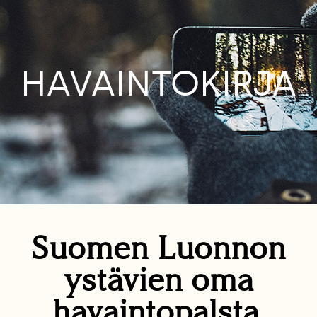
HAVAINTOKIRJA
Suomen Luonnon
ystävien oma
havaintopalsta.