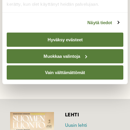
Harmaahaikarat ovat aikaisin
kerätty, kun olet käyttänyt heidän palvelujaan.
perheenperustamis puuhissa. Yhdyskuntaan
tulee uusia, kohti maaliskuun loppua.
Näytä tiedot
Valokuvaaja: Tapio Keinonen, Porvoo Maaliskuu
2026
Hyväksy evästeet
Muokkaa valintoja
TAKAISIN LISTAAN
Vain välttämättömät
LEHTI
Uusin lehti