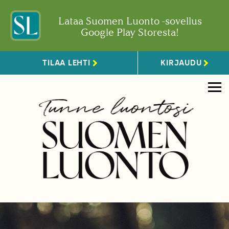
Lataa Suomen Luonto -sovellus
Google Play Storesta!
TILAA LEHTI
KIRJAUDU