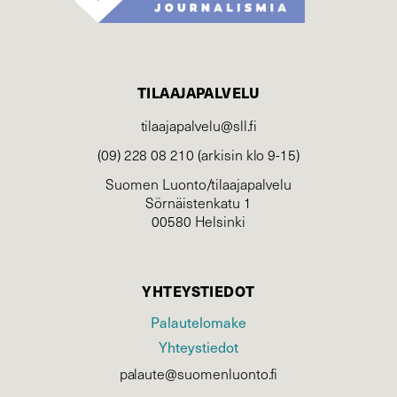
TILAAJAPALVELU
tilaajapalvelu@sll.fi
(09) 228 08 210 (arkisin klo 9-15)
Suomen Luonto/tilaajapalvelu
Sörnäistenkatu 1
00580 Helsinki
YHTEYSTIEDOT
Palautelomake
Yhteystiedot
palaute@suomenluonto.fi