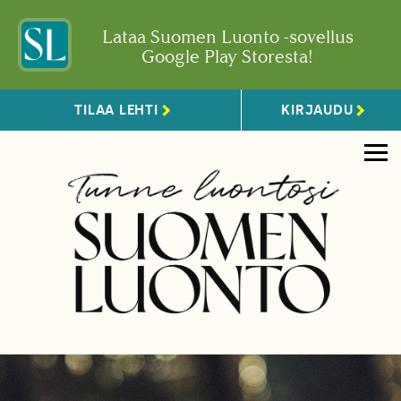
Lataa Suomen Luonto -sovellus
Google Play Storesta!
TILAA LEHTI
KIRJAUDU