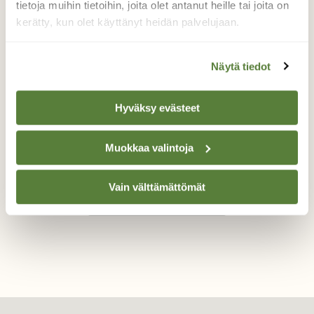
tietoja muihin tietoihin, joita olet antanut heille tai joita on
Harmaahaikaroilla perheen
kerätty, kun olet käyttänyt heidän palvelujaan.
rakennusta
Haikarayhdyskunnassa vilkasta liikehdintää.
Näytä tiedot
Säätila lämmin, avovesialueita ravinnon
turvaamiseksi lähellä, lisääntyminen
Hyväksy evästeet
seuraava steppi.
Valokuvaaja: tapio keinonen, Porvoo 24.3.2026
Muokkaa valintoja
Vain välttämättömät
TAKAISIN LISTAAN