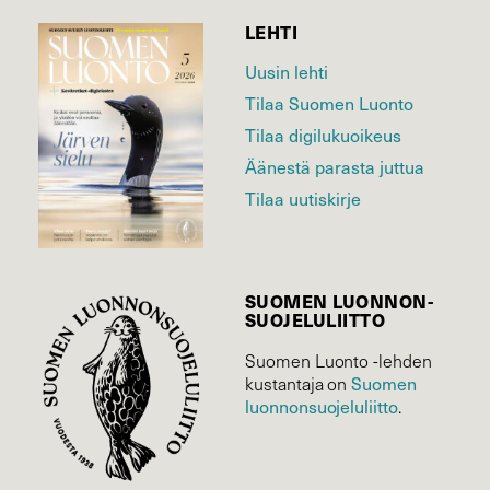
LEHTI
Uusin lehti
Tilaa Suomen Luonto
Tilaa digilukuoikeus
Äänestä parasta juttua
Tilaa uutiskirje
SUOMEN LUONNON­
SUOJELU­LIITTO
Suomen Luonto -lehden
Suomen
kustantaja on
luonnonsuojelu­liitto
.