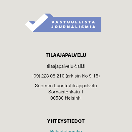
TILAAJAPALVELU
tilaajapalvelu@sll.fi
(09) 228 08 210 (arkisin klo 9-15)
Suomen Luonto/tilaajapalvelu
Sörnäistenkatu 1
00580 Helsinki
YHTEYSTIEDOT
Palautelomake