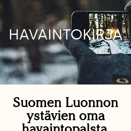
HAVAINTOKIRJA
Suomen Luonnon
ystävien oma
havaintopalsta.