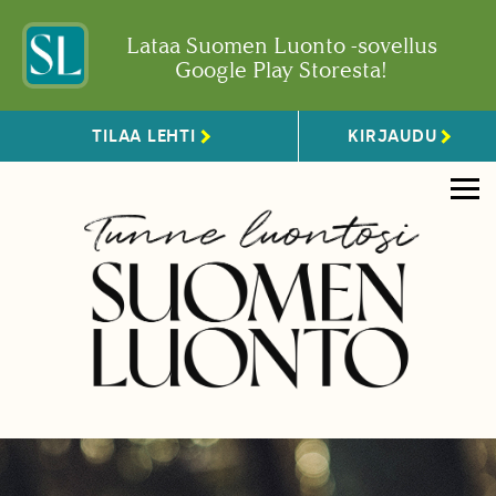
Lataa Suomen Luonto -sovellus
Google Play Storesta!
TILAA LEHTI
KIRJAUDU