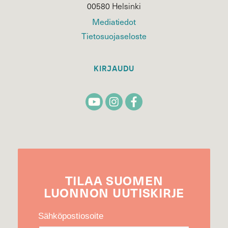
00580 Helsinki
Mediatiedot
Tietosuojaseloste
KIRJAUDU
TILAA
SUOMEN
LUONNON
UUTIS­KIRJE
Sähköpostiosoite