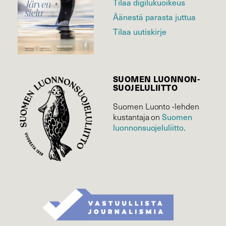
Tilaa digilukuoikeus
Äänestä parasta juttua
Tilaa uutiskirje
SUOMEN LUONNON­
SUOJELU­LIITTO
Suomen Luonto -lehden
Suomen
kustantaja on
luonnonsuojelu­liitto
.