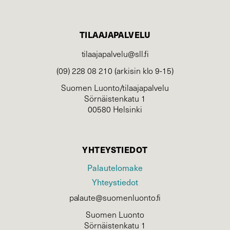
TILAAJAPALVELU
tilaajapalvelu@sll.fi
(09) 228 08 210 (arkisin klo 9-15)
Suomen Luonto/tilaajapalvelu
Sörnäistenkatu 1
00580 Helsinki
YHTEYSTIEDOT
Palautelomake
Yhteystiedot
palaute@suomenluonto.fi
Suomen Luonto
Sörnäistenkatu 1