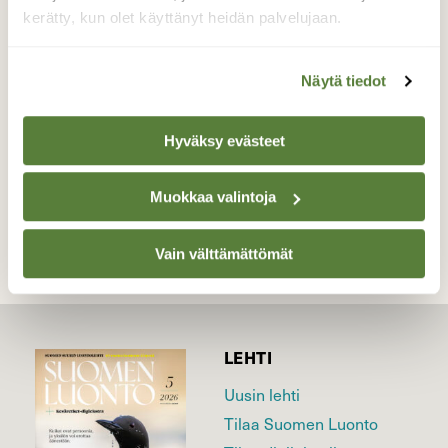
kerätty, kun olet käyttänyt heidän palvelujaan.
ensimmäinen muuttolintu, jonka havaitsin
Valokuvaaja: Jaana Saarelainen, Joensuu keskusta
Näytä tiedot
1.4.2023
Hyväksy evästeet
TAKAISIN LISTAAN
Muokkaa valintoja
Vain välttämättömät
LEHTI
Uusin lehti
Tilaa Suomen Luonto