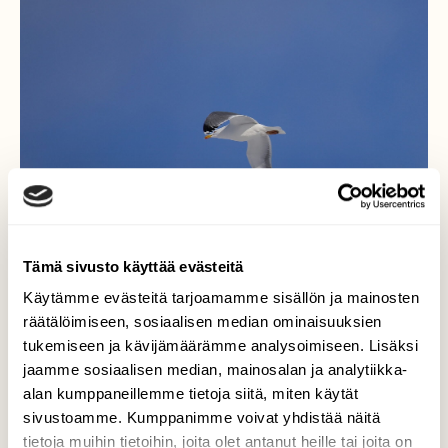
Tämä sivusto käyttää evästeitä
Käytämme evästeitä tarjoamamme sisällön ja mainosten
räätälöimiseen, sosiaalisen median ominaisuuksien
tukemiseen ja kävijämäärämme analysoimiseen. Lisäksi
Harmaalokin kaklatus tuo
jaamme sosiaalisen median, mainosalan ja analytiikka-
alan kumppaneillemme tietoja siitä, miten käytät
kevään
sivustoamme. Kumppanimme voivat yhdistää näitä
tietoja muihin tietoihin, joita olet antanut heille tai joita on
Taas kerran harmaalokki oli kevään