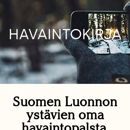
HAVAINTOKIRJA
Suomen Luonnon
ystävien oma
havaintopalsta.