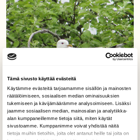
Tämä sivusto käyttää evästeitä
Käytämme evästeitä tarjoamamme sisällön ja mainosten
räätälöimiseen, sosiaalisen median ominaisuuksien
tukemiseen ja kävijämäärämme analysoimiseen. Lisäksi
jaamme sosiaalisen median, mainosalan ja analytiikka-
Harmaalokki kelossa
alan kumppaneillemme tietoja siitä, miten käytät
sivustoamme. Kumppanimme voivat yhdistää näitä
Tässä on harmaalokki löytänyt oivan
tietoja muihin tietoihin, joita olet antanut heille tai joita on