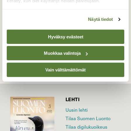
pesäpaikan komeasta kelosta.
kerätty, kun olet käyttänyt heidän palvelujaan.
Valokuvaaja: Jouni Nevalainen, Simpele
Innasennurkka 28.05.2016 klo 15.00
Näytä tiedot
Hyväksy evästeet
TAKAISIN LISTAAN
Muokkaa valintoja
Vain välttämättömät
LEHTI
Uusin lehti
Tilaa Suomen Luonto
Tilaa digilukuoikeus