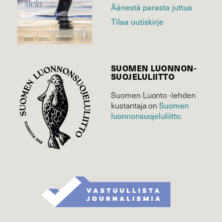
Äänestä parasta juttua
Tilaa uutiskirje
SUOMEN LUONNON­
SUOJELU­LIITTO
Suomen Luonto -lehden
Suomen
kustantaja on
luonnonsuojelu­liitto
.