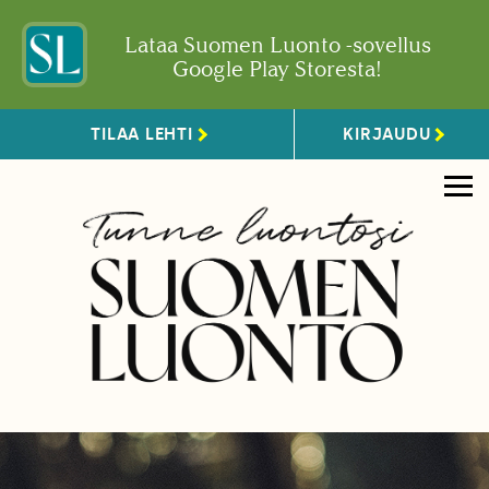
Lataa Suomen Luonto -sovellus
Google Play Storesta!
TILAA LEHTI
KIRJAUDU