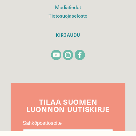
Mediatiedot
Tietosuojaseloste
KIRJAUDU
TILAA
SUOMEN
LUONNON
UUTIS­KIRJE
Sähköpostiosoite