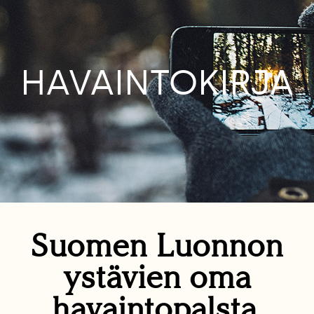
HAVAINTOKIRJA
Suomen Luonnon
ystävien oma
havaintopalsta.