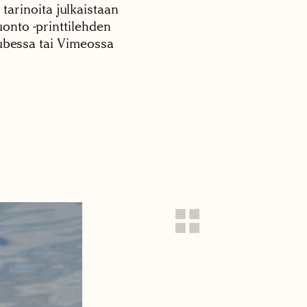
 tarinoita julkaistaan
onto -printtilehden
tubessa tai Vimeossa