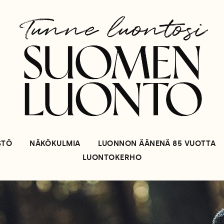
STÖ
NÄKÖKULMIA
LUONNON ÄÄNENÄ 85 VUOTTA
LUONTOKERHO