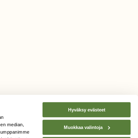
Hyväksy evästeet
an
sen median,
Muokkaa valintoja
. Kumppanimme
TILAA
SUOMEN