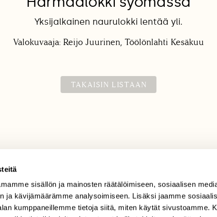
Harmaalokki syömässä
Yksijalkainen naurulokki lentää yli.
Valokuvaaja: Reijo Juurinen, Töölönlahti Kesäkuu
TAKAISIN LISTAAN
teitä
mamme sisällön ja mainosten räätälöimiseen, sosiaalisen medi
TILAAJAPALVELU
n ja kävijämäärämme analysoimiseen. Lisäksi jaamme sosiaali
tilaajapalvelu@sll.fi
-alan kumppaneillemme tietoja siitä, miten käytät sivustoamme