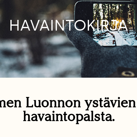
HAVAINTOKIRJA
en Luonnon ystävie
havaintopalsta.