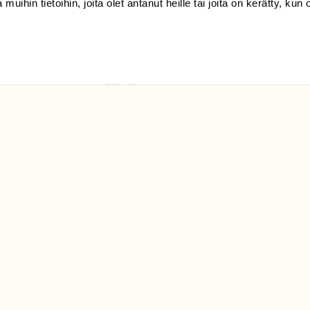
 muihin tietoihin, joita olet antanut heille tai joita on kerätty, kun 
(09) 228 08 210 (arkisin
klo 9-15)
Suomen
Luonto/tilaajapalvelu
Sörnäistenkatu 1
00580 Helsinki
ELU­
YHTEYSTIEDOT
ntaja on
Palautelomake
Yhteystiedot
palaute@suomenluonto.fi
Suomen Luonto
Sörnäistenkatu 1
00580 Helsinki
Mediatiedot
Tietosuojaseloste