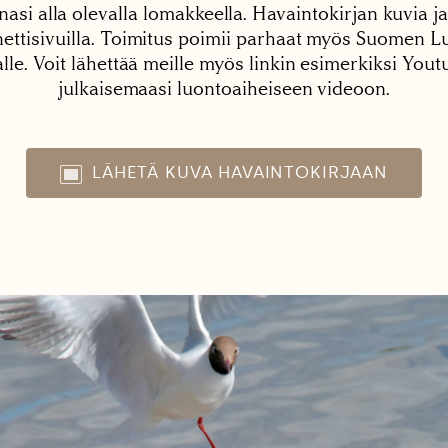
nasi alla olevalla lomakkeella. Havaintokirjan kuvia ja
tisivuilla. Toimitus poimii parhaat myös Suomen Lu
alle. Voit lähettää meille myös linkin esimerkiksi You
julkaisemaasi luontoaiheiseen videoon.
LÄHETÄ KUVA HAVAINTOKIRJAAN