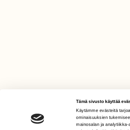
Tämä sivusto käyttää eväs
Käytämme evästeitä tarjoa
LEHTI
ominaisuuksien tukemisee
Uusin lehti
mainosalan ja analytiikka