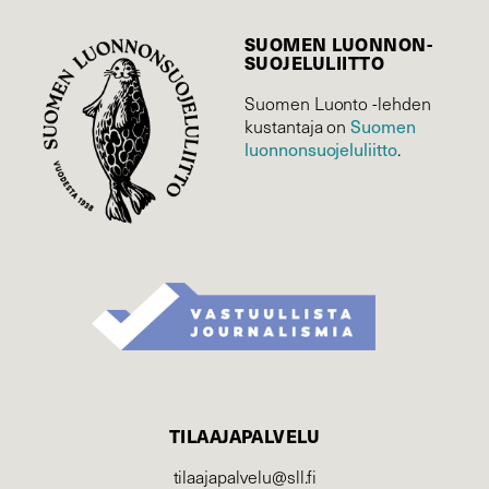
SUOMEN LUONNON­
SUOJELU­LIITTO
Suomen Luonto -lehden
Suomen
kustantaja on
luonnonsuojelu­liitto
.
TILAAJAPALVELU
tilaajapalvelu@sll.fi