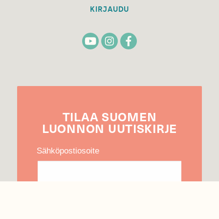
KIRJAUDU
TILAA
SUOMEN
LUONNON
UUTIS­KIRJE
Sähköpostiosoite
Hyväksyn tietojeni käytön uutiskirjeen
lähettämiseen