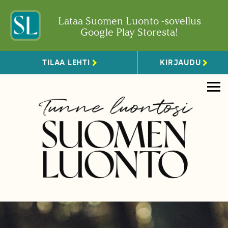
Lataa Suomen Luonto -sovellus
Google Play Storesta!
TILAA LEHTI
KIRJAUDU