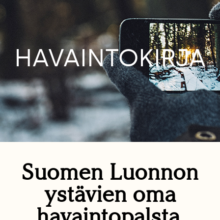
HAVAINTOKIRJA
Suomen Luonnon
ystävien oma
havaintopalsta.