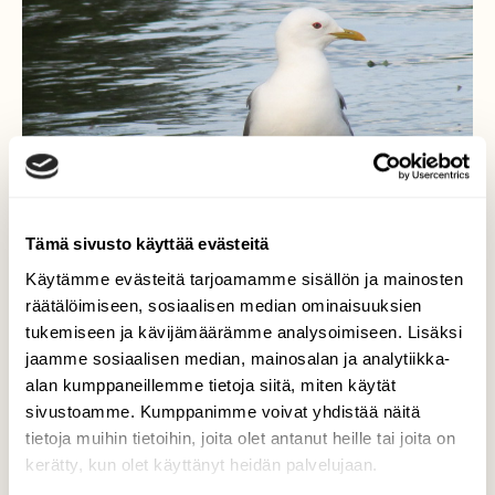
Tämä sivusto käyttää evästeitä
Käytämme evästeitä tarjoamamme sisällön ja mainosten
räätälöimiseen, sosiaalisen median ominaisuuksien
tukemiseen ja kävijämäärämme analysoimiseen. Lisäksi
jaamme sosiaalisen median, mainosalan ja analytiikka-
harmaalokki tarkkana
alan kumppaneillemme tietoja siitä, miten käytät
sivustoamme. Kumppanimme voivat yhdistää näitä
Valokuvaaja: Jari Koljonen, Haapalahti,Jyskä
tietoja muihin tietoihin, joita olet antanut heille tai joita on
Syyskuun 9.
kerätty, kun olet käyttänyt heidän palvelujaan.