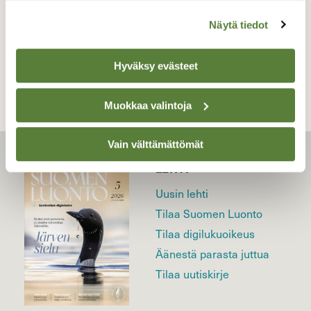
Näytä tiedot
TAKAISIN LISTAAN
Hyväksy evästeet
Muokkaa valintoja
Vain välttämättömät
LEHTI
Uusin lehti
Tilaa Suomen Luonto
Tilaa digilukuoikeus
Äänestä parasta juttua
Tilaa uutiskirje