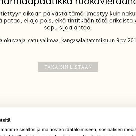
Harmaapäätikka ruokavieraan
tiettyyn aikaan päivästä tämä ilmestyy kuin nakut
pataa, ei aja pois, eikä tintitkään tätä erikoist
sopu sijaa antaa.
alokuvaaja: satu välimaa, kangasala tammikuun 9.pv 20
TAKAISIN LISTAAN
teitä
mamme sisällön ja mainosten räätälöimiseen, sosiaalisen medi
TILAAJAPALVELU