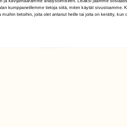
n ja kävijämäärämme analysoimiseen. Lisäksi jaamme sosiaali
tilaajapalvelu@sll.fi
-alan kumppaneillemme tietoja siitä, miten käytät sivustoamme
 muihin tietoihin, joita olet antanut heille tai joita on kerätty, kun 
(09) 228 08 210 (arkisin
klo 9-15)
Suomen
Luonto/tilaajapalvelu
Sörnäistenkatu 1
00580 Helsinki
ELU­
YHTEYSTIEDOT
ntaja on
Palautelomake
Yhteystiedot
palaute@suomenluonto.fi
Suomen Luonto
Sörnäistenkatu 1
00580 Helsinki
Mediatiedot