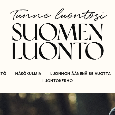
STÖ
NÄKÖKULMIA
LUONNON ÄÄNENÄ 85 VUOTTA
LUONTOKERHO