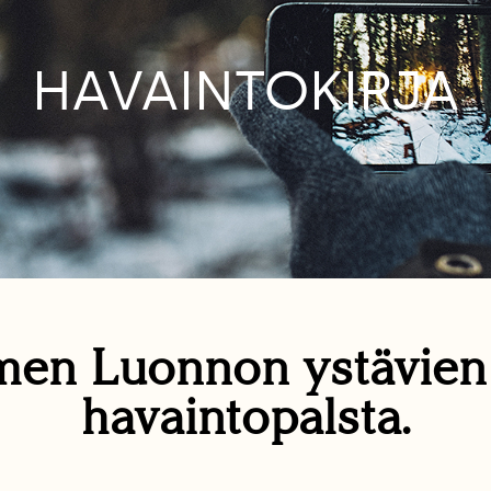
HAVAINTOKIRJA
en Luonnon ystävie
havaintopalsta.