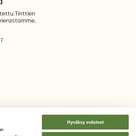
a
ettu.Tinttien
a vierastamme,
17
Hyväksy evästeet
an