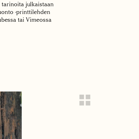
 tarinoita julkaistaan
onto -printtilehden
tubessa tai Vimeossa