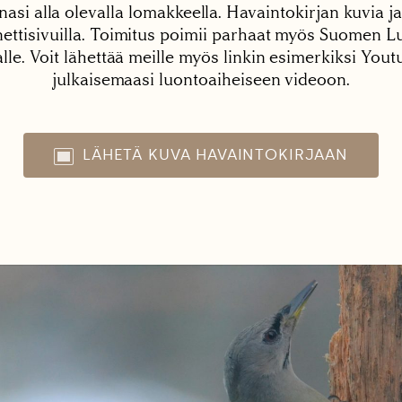
nasi alla olevalla lomakkeella. Havaintokirjan kuvia ja
tisivuilla. Toimitus poimii parhaat myös Suomen Lu
alle. Voit lähettää meille myös linkin esimerkiksi You
julkaisemaasi luontoaiheiseen videoon.
LÄHETÄ KUVA HAVAINTOKIRJAAN