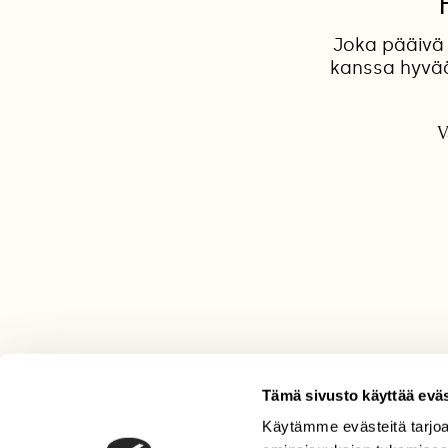
Joka pääivä 
kanssa hyvää 
V
Tämä sivusto käyttää eväs
Käytämme evästeitä tarjoa
LEHTI