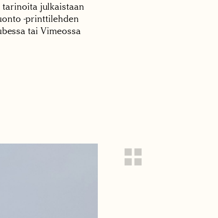
 tarinoita julkaistaan
onto -printtilehden
tubessa tai Vimeossa