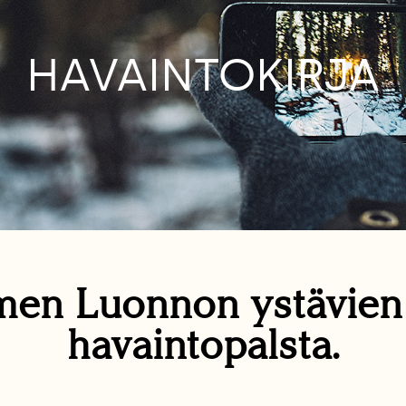
HAVAINTOKIRJA
en Luonnon ystävie
havaintopalsta.