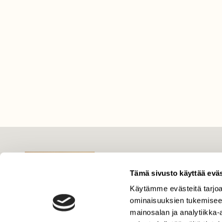
LEHTI
Tämä sivusto käyttää eväs
Uusin lehti
Tilaa Suomen Luonto
Käytämme evästeitä tarjoa
ominaisuuksien tukemisee
Tilaa digilukuoikeus
mainosalan ja analytiikka
Äänestä parasta juttua