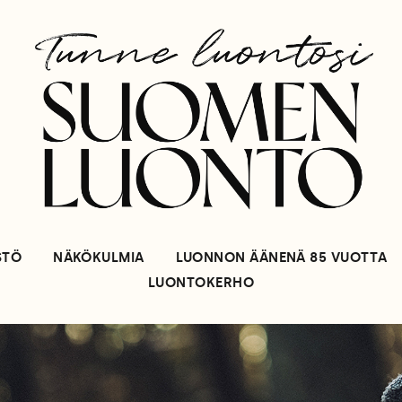
STÖ
NÄKÖKULMIA
LUONNON ÄÄNENÄ 85 VUOTTA
LUONTOKERHO