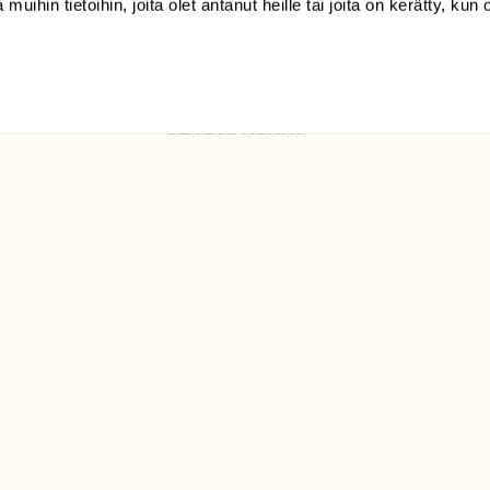
 muihin tietoihin, joita olet antanut heille tai joita on kerätty, kun 
Luonto/tilaajapalvelu
Sörnäistenkatu 1
00580 Helsinki
ELU­
YHTEYSTIEDOT
ntaja on
Palautelomake
Yhteystiedot
palaute@suomenluonto.fi
Suomen Luonto
Sörnäistenkatu 1
00580 Helsinki
Mediatiedot
Tietosuojaseloste
KIRJAUDU