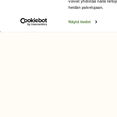
voivat yhdistää näitä tietoja
Tilaa uutiskirje
heidän palvelujaan.
Näytä tiedot
SUOMEN LUONNON­SUOJ
LIITTO
Suomen Luonto -lehden kusta
Suomen luonnonsuojelu­liitto
.