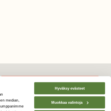
Hyväksy evästeet
TILAA
SUOMEN
an
LUONNON
UUTIS­KIRJE
sen median,
Muokkaa valintoja
. Kumppanimme
Sähköpostiosoite