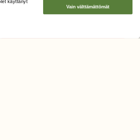
olet käyttänyt
Vain välttämättömät
Hyväksyn tietojeni käytön
uutiskirjeen lähettämiseen
Tietosuojaseloste