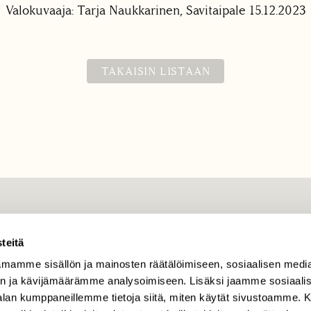
Valokuvaaja: Tarja Naukkarinen, Savitaipale 15.12.2023
TAKAISIN LISTAAN
TILAAJAPALVELU
teitä
tilaajapalvelu@sll.fi
mamme sisällön ja mainosten räätälöimiseen, sosiaalisen medi
(09) 228 08 210 (arkisin
klo 9-15)
n ja kävijämäärämme analysoimiseen. Lisäksi jaamme sosiaali
-alan kumppaneillemme tietoja siitä, miten käytät sivustoamme
Suomen