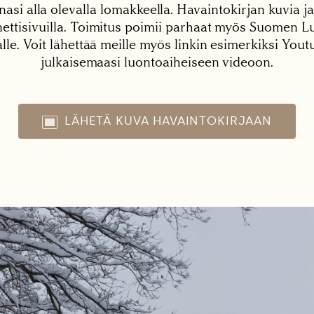
nasi alla olevalla lomakkeella. Havaintokirjan kuvia ja
tisivuilla. Toimitus poimii parhaat myös Suomen Lu
alle. Voit lähettää meille myös linkin esimerkiksi You
julkaisemaasi luontoaiheiseen videoon.
LÄHETÄ KUVA HAVAINTOKIRJAAN