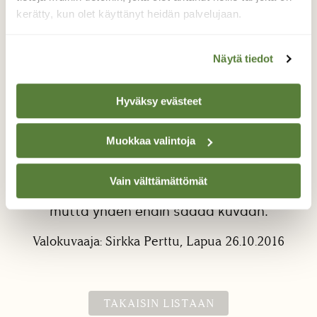
kerätty, kun olet käyttänyt heidän palvelujaan.
Näytä tiedot
Hyväksy evästeet
Harvinainen pyrstötianen
Muokkaa valintoja
Pohjanmaalla
Metsäretkellä huomasin muutaman
Vain välttämättömät
pyrstötiaisen, kaukana olivat ja arkoja
mutta yhden ehdin saada kuvaan.
Valokuvaaja: Sirkka Perttu, Lapua 26.10.2016
TAKAISIN LISTAAN