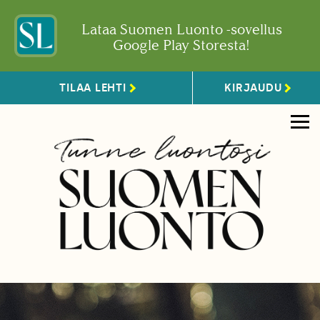
Lataa Suomen Luonto -sovellus
Google Play Storesta!
TILAA LEHTI
KIRJAUDU