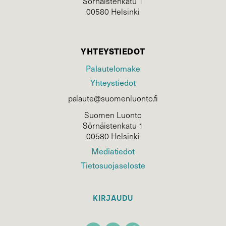
Sörnäistenkatu 1
00580 Helsinki
YHTEYSTIEDOT
Palautelomake
Yhteystiedot
palaute@suomenluonto.fi
Suomen Luonto
Sörnäistenkatu 1
00580 Helsinki
Mediatiedot
Tietosuojaseloste
KIRJAUDU