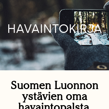
HAVAINTOKIRJA
Suomen Luonnon
ystävien oma
havaintopalsta.