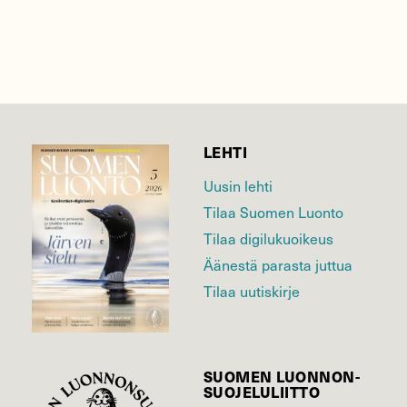
LEHTI
Uusin lehti
Tilaa Suomen Luonto
Tilaa digilukuoikeus
Äänestä parasta juttua
Tilaa uutiskirje
SUOMEN LUONNON­
SUOJELU­LIITTO