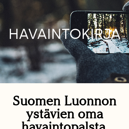
HAVAINTOKIRJA
Suomen Luonnon
ystävien oma
havaintopalsta.