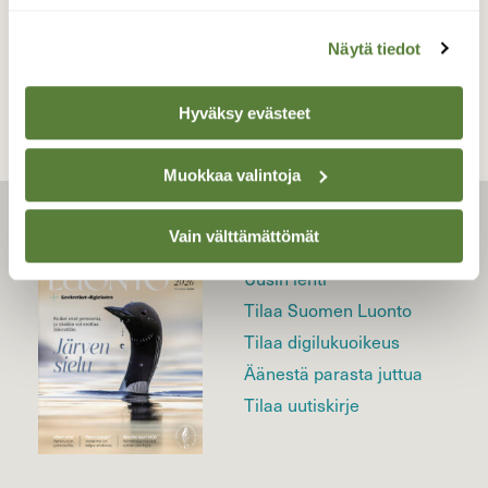
TAKAISIN LISTAAN
Näytä tiedot
Hyväksy evästeet
Muokkaa valintoja
LEHTI
Vain välttämättömät
Uusin lehti
Tilaa Suomen Luonto
Tilaa digilukuoikeus
Äänestä parasta juttua
Tilaa uutiskirje