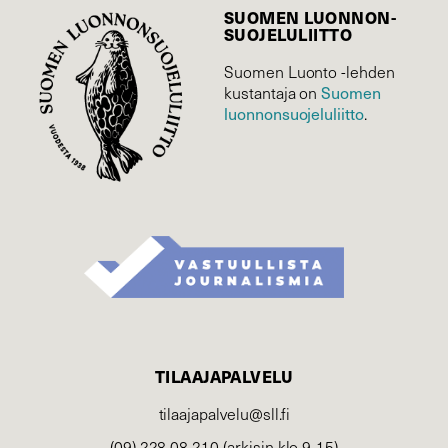
SUOMEN LUONNON­
SUOJELU­LIITTO
Suomen Luonto -lehden
Suomen
kustantaja on
luonnonsuojelu­liitto
.
TILAAJAPALVELU
tilaajapalvelu@sll.fi
(09) 228 08 210 (arkisin klo 9-15)