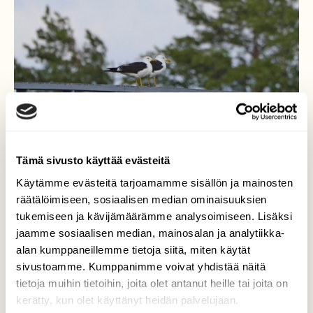
Tämä sivusto käyttää evästeitä
Käytämme evästeitä tarjoamamme sisällön ja mainosten
räätälöimiseen, sosiaalisen median ominaisuuksien
Harvinaiset selkälokit
tukemiseen ja kävijämäärämme analysoimiseen. Lisäksi
jaamme sosiaalisen median, mainosalan ja analytiikka-
Selkälokkien kesäpäivää
alan kumppaneillemme tietoja siitä, miten käytät
sivustoamme. Kumppanimme voivat yhdistää näitä
Valokuvaaja: TOMMI KUJALA, VAALA 6.7.2024
tietoja muihin tietoihin, joita olet antanut heille tai joita on
kerätty, kun olet käyttänyt heidän palvelujaan.