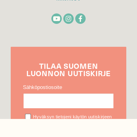
TILAA
SUOMEN
LUONNON
UUTIS­KIRJE
Sähköpostiosoite
Hyväksyn tietojeni käytön uutiskirjeen
lähettämiseen