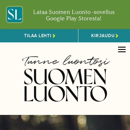
Lataa Suomen Luonto -sovellus
Google Play Storesta!
TILAA LEHTI
KIRJAUDU