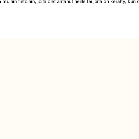
 muihin tietoihin, joita olet antanut heille tai joita on kerätty, kun 
(09) 228 08 210 (arkisin
klo 9-15)
Suomen
Luonto/tilaajapalvelu
Sörnäistenkatu 1
00580 Helsinki
ELU­
YHTEYSTIEDOT
ntaja on
Palautelomake
Yhteystiedot
palaute@suomenluonto.fi
Suomen Luonto
Sörnäistenkatu 1
00580 Helsinki
Mediatiedot
Tietosuojaseloste