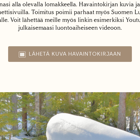
nasi alla olevalla lomakkeella. Havaintokirjan kuvia ja
tisivuilla. Toimitus poimii parhaat myös Suomen Lu
alle. Voit lähettää meille myös linkin esimerkiksi You
julkaisemaasi luontoaiheiseen videoon.
LÄHETÄ KUVA HAVAINTOKIRJAAN