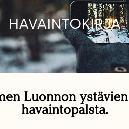
HAVAINTOKIRJA
en Luonnon ystävie
havaintopalsta.