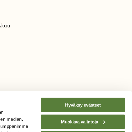
iskuu
Hyväksy evästeet
an
sen median,
Muokkaa valintoja
. Kumppanimme
TILAA
SUOMEN