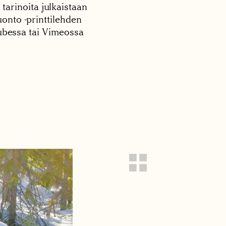
 tarinoita julkaistaan
onto -printtilehden
tubessa tai Vimeossa