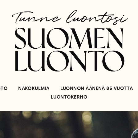
STÖ
NÄKÖKULMIA
LUONNON ÄÄNENÄ 85 VUOTTA
LUONTOKERHO