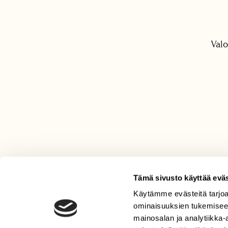
Valo
Tämä sivusto käyttää eväs
Käytämme evästeitä tarjoa
LEHTI
ominaisuuksien tukemisee
Uusin lehti
mainosalan ja analytiikka