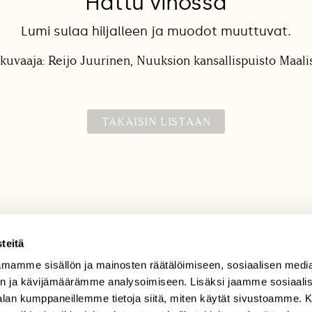
Hattu vinossa
Lumi sulaa hiljalleen ja muodot muuttuvat.
kuvaaja: Reijo Juurinen, Nuuksion kansallispuisto Maal
TAKAISIN LISTAAN
teitä
mamme sisällön ja mainosten räätälöimiseen, sosiaalisen medi
TILAAJAPALVELU
n ja kävijämäärämme analysoimiseen. Lisäksi jaamme sosiaali
tilaajapalvelu@sll.fi
-alan kumppaneillemme tietoja siitä, miten käytät sivustoamme