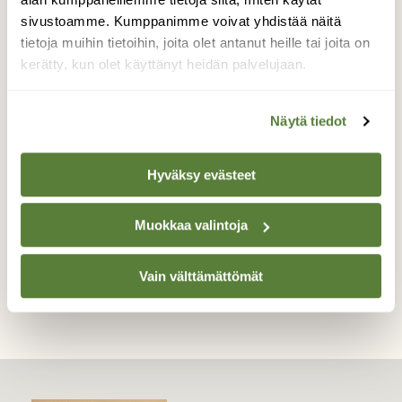
tällaista pientä sientä.. Sää oli eilen kostea
ja vähän sadettakin saimme. Tänään
sivustoamme. Kumppanimme voivat yhdistää näitä
paistaa aurinko ja on melko lämmitä. Olin
tietoja muihin tietoihin, joita olet antanut heille tai joita on
menossa katsomaan, vieläkö saisin kuvia
kerätty, kun olet käyttänyt heidän palvelujaan.
sienestä.. Ei näkynyt ainuttakaan! Häviääkö
vuorokaudessa? :)
Näytä tiedot
Valokuvaaja: Eila Blomqvist, Köyliö, jakuualue.
Kuusikkoa. 26-08-2018
Hyväksy evästeet
Muokkaa valintoja
TAKAISIN LISTAAN
Vain välttämättömät