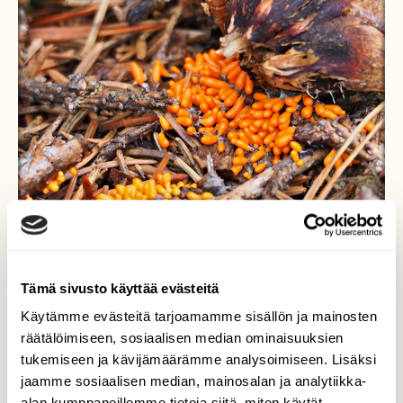
Tämä sivusto käyttää evästeitä
Käytämme evästeitä tarjoamamme sisällön ja mainosten
Haurasterttunenko
räätälöimiseen, sosiaalisen median ominaisuuksien
tukemiseen ja kävijämäärämme analysoimiseen. Lisäksi
Olin 26.08.2018 hakuualueella Köyliön
jaamme sosiaalisen median, mainosalan ja analytiikka-
puolella, tässä lähellä Kauttuaa.. Kuvasin
alan kumppaneillemme tietoja siitä, miten käytät