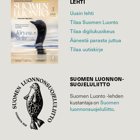
LEHTI
Uusin lehti
Tilaa Suomen Luonto
Tilaa digilukuoikeus
Äänestä parasta juttua
Tilaa uutiskirje
SUOMEN LUONNON­
SUOJELU­LIITTO
Suomen Luonto -lehden
Suomen
kustantaja on
luonnonsuojelu­liitto
.