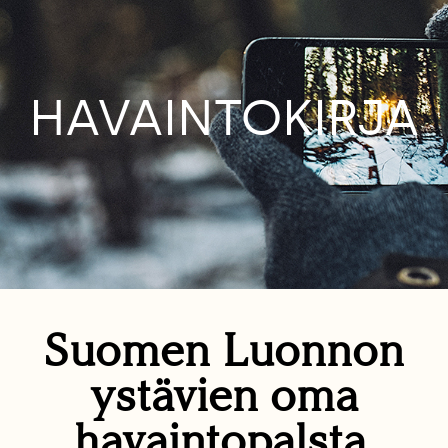
HAVAINTOKIRJA
Suomen Luonnon
ystävien oma
havaintopalsta.