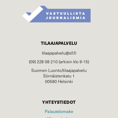
TILAAJAPALVELU
tilaajapalvelu@sll.fi
(09) 228 08 210 (arkisin klo 9-15)
Suomen Luonto/tilaajapalvelu
Sörnäistenkatu 1
00580 Helsinki
YHTEYSTIEDOT
Palautelomake