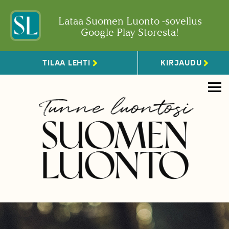
Lataa Suomen Luonto -sovellus
Google Play Storesta!
TILAA LEHTI
KIRJAUDU