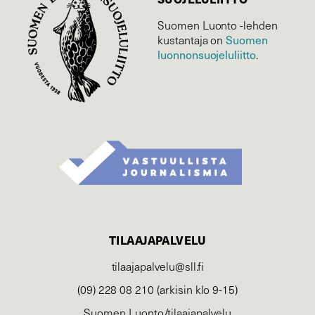
Suomen Luonto -lehden
kustantaja on
Suomen
luonnonsuojelu­liitto
.
TILAAJAPALVELU
tilaajapalvelu@sll.fi
(09) 228 08 210 (arkisin klo 9-15)
Suomen Luonto/tilaajapalvelu