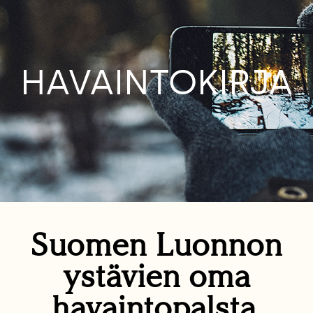
HAVAINTOKIRJA
Suomen Luonnon
ystävien oma
havaintopalsta.