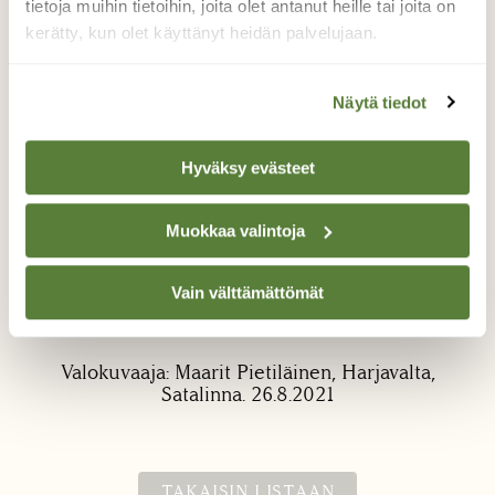
tietoja muihin tietoihin, joita olet antanut heille tai joita on
kerätty, kun olet käyttänyt heidän palvelujaan.
Näytä tiedot
Hyväksy evästeet
Hauska väriyts toukalla.
Minkä toukka on kyseessä?
Muokkaa valintoja
Tämä toukka kulkeutui mukanani miltei kotiin
Vain välttämättömät
Harjavallan lenkiltä. Se killui kuin
"seittilangassa".
Valokuvaaja: Maarit Pietiläinen, Harjavalta,
Satalinna. 26.8.2021
TAKAISIN LISTAAN