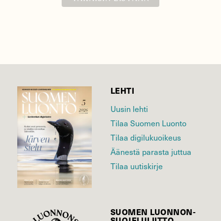
LEHTI
Uusin lehti
Tilaa Suomen Luonto
Tilaa digilukuoikeus
Äänestä parasta juttua
Tilaa uutiskirje
SUOMEN LUONNON­
SUOJELU­LIITTO