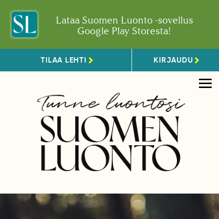
Lataa Suomen Luonto -sovellus
Google Play Storesta!
TILAA LEHTI
KIRJAUDU