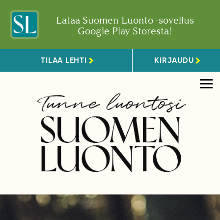
Lataa Suomen Luonto -sovellus
Google Play Storesta!
TILAA LEHTI
KIRJAUDU