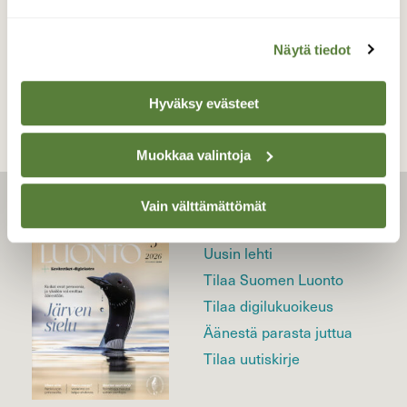
Näytä tiedot
TAKAISIN LISTAAN
Hyväksy evästeet
Muokkaa valintoja
Vain välttämättömät
LEHTI
Uusin lehti
Tilaa Suomen Luonto
Tilaa digilukuoikeus
Äänestä parasta juttua
Tilaa uutiskirje