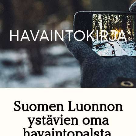
HAVAINTOKIRJA
Suomen Luonnon
ystävien oma
havaintopalsta.