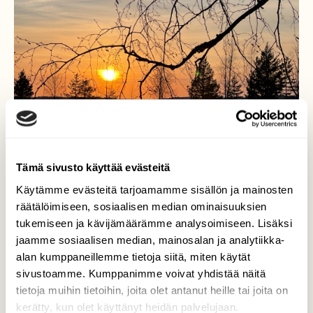
Tämä sivusto käyttää evästeitä
Käytämme evästeitä tarjoamamme sisällön ja mainosten
räätälöimiseen, sosiaalisen median ominaisuuksien
Hehkua taivaalla
tukemiseen ja kävijämäärämme analysoimiseen. Lisäksi
jaamme sosiaalisen median, mainosalan ja analytiikka-
Iltapäivän tunnelmaa Saimaan rannalla.
alan kumppaneillemme tietoja siitä, miten käytät
sivustoamme. Kumppanimme voivat yhdistää näitä
Valokuvaaja: Liisa Niiva-Korpela, Lappeenranta
15.3.2026
tietoja muihin tietoihin, joita olet antanut heille tai joita on
kerätty, kun olet käyttänyt heidän palvelujaan.