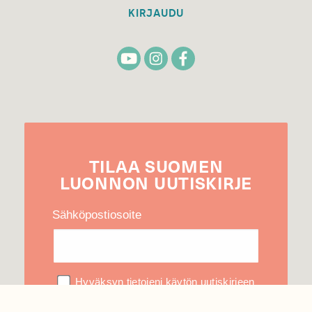
KIRJAUDU
TILAA
SUOMEN
LUONNON
UUTIS­KIRJE
Sähköpostiosoite
Hyväksyn tietojeni käytön uutiskirjeen
lähettämiseen