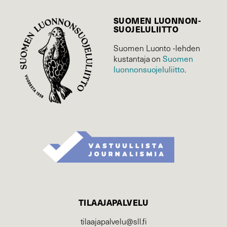
SUOMEN LUONNON­
SUOJELU­LIITTO
Suomen Luonto -lehden
Suomen
kustantaja on
luonnonsuojelu­liitto
.
TILAAJAPALVELU
tilaajapalvelu@sll.fi