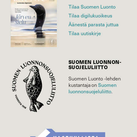
Tilaa Suomen Luonto
Tilaa digilukuoikeus
Äänestä parasta juttua
Tilaa uutiskirje
SUOMEN LUONNON­
SUOJELU­LIITTO
Suomen Luonto -lehden
Suomen
kustantaja on
luonnonsuojelu­liitto
.