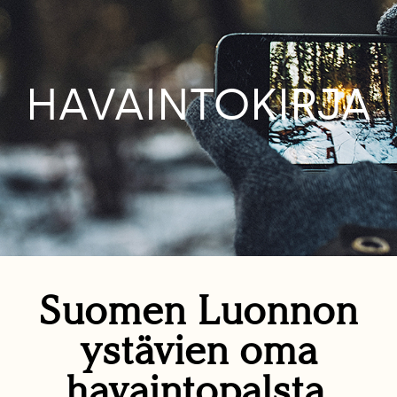
HAVAINTOKIRJA
Suomen Luonnon
ystävien oma
havaintopalsta.