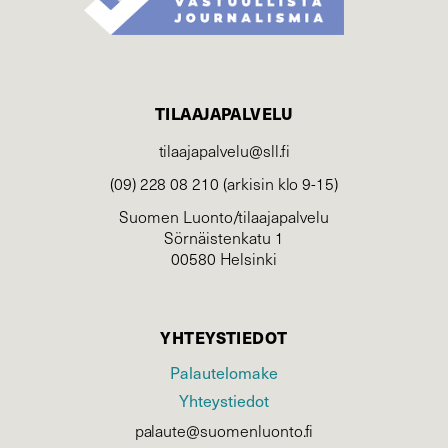
TILAAJAPALVELU
tilaajapalvelu@sll.fi
(09) 228 08 210 (arkisin klo 9-15)
Suomen Luonto/tilaajapalvelu
Sörnäistenkatu 1
00580 Helsinki
YHTEYSTIEDOT
Palautelomake
Yhteystiedot
palaute@suomenluonto.fi