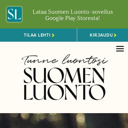
Lataa Suomen Luonto -sovellus
Google Play Storesta!
TILAA LEHTI
KIRJAUDU