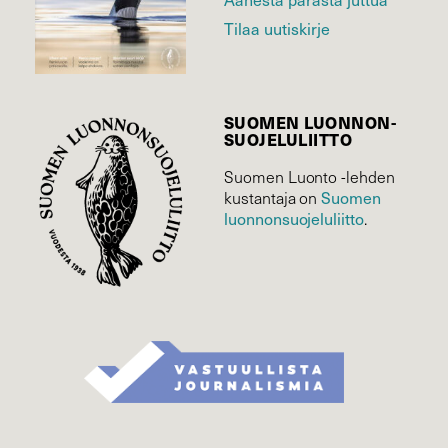
Tilaa uutiskirje
SUOMEN LUONNON­
SUOJELU­LIITTO
Suomen Luonto -lehden
Suomen
kustantaja on
luonnonsuojelu­liitto
.