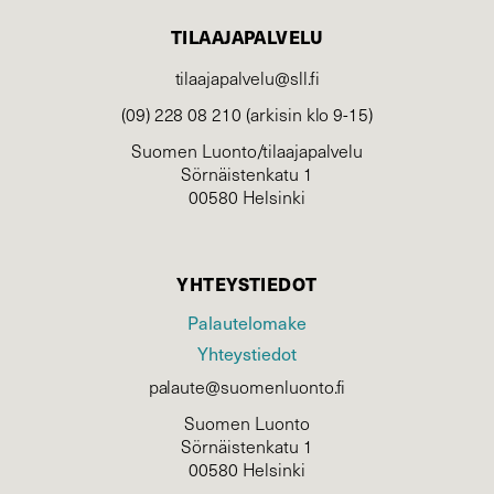
TILAAJAPALVELU
tilaajapalvelu@sll.fi
(09) 228 08 210 (arkisin klo 9-15)
Suomen Luonto/tilaajapalvelu
Sörnäistenkatu 1
00580 Helsinki
YHTEYSTIEDOT
Palautelomake
Yhteystiedot
palaute@suomenluonto.fi
Suomen Luonto
Sörnäistenkatu 1
00580 Helsinki