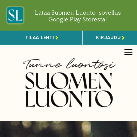
Lataa Suomen Luonto -sovellus
Google Play Storesta!
TILAA LEHTI
KIRJAUDU