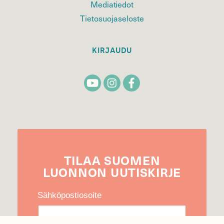
Mediatiedot
Tietosuojaseloste
KIRJAUDU
TILAA
SUOMEN
LUONNON
UUTIS­KIRJE
Sähköpostiosoite