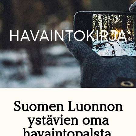
HAVAINTOKIRJA
Suomen Luonnon
ystävien oma
havaintopalsta.