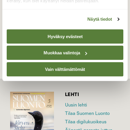
kerätty, kun olet käyttänyt heidän palvelujaan.
Valokuvaaja: Liisa Niiva-Korpela, Taipalsaari,
Rehväniemi 4.9.2016
Näytä tiedot
Hyväksy evästeet
TAKAISIN LISTAAN
Muokkaa valintoja
Vain välttämättömät
LEHTI
Uusin lehti
Tilaa Suomen Luonto
Tilaa digilukuoikeus
Äänestä parasta juttua