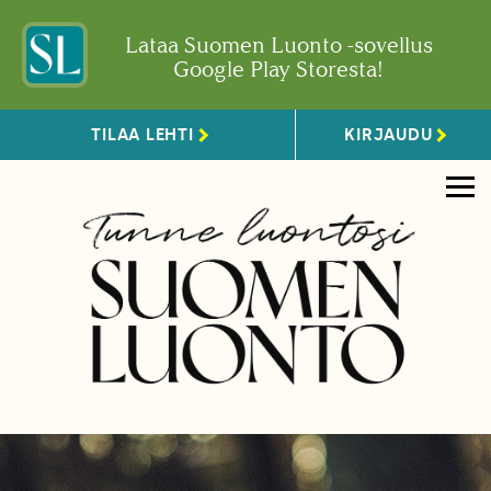
Lataa Suomen Luonto -sovellus
Google Play Storesta!
TILAA LEHTI
KIRJAUDU