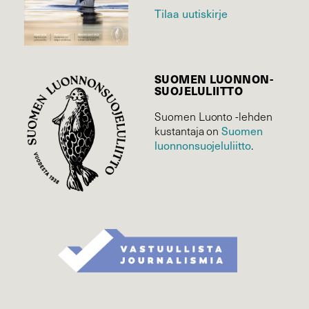
Tilaa uutiskirje
SUOMEN LUONNON­
SUOJELU­LIITTO
Suomen Luonto -lehden
Suomen
kustantaja on
luonnonsuojelu­liitto
.