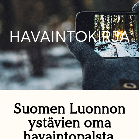
HAVAINTOKIRJA
Suomen Luonnon
ystävien oma
havaintopalsta.