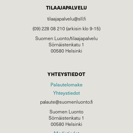
TILAAJAPALVELU
tilaajapalvelu@sll.fi
(09) 228 08 210 (arkisin klo 9-15)
Suomen Luonto/tilaajapalvelu
Sörnäistenkatu 1
00580 Helsinki
YHTEYSTIEDOT
Palautelomake
Yhteystiedot
palaute@suomenluonto.fi
Suomen Luonto
Sörnäistenkatu 1
00580 Helsinki
Mediatiedot