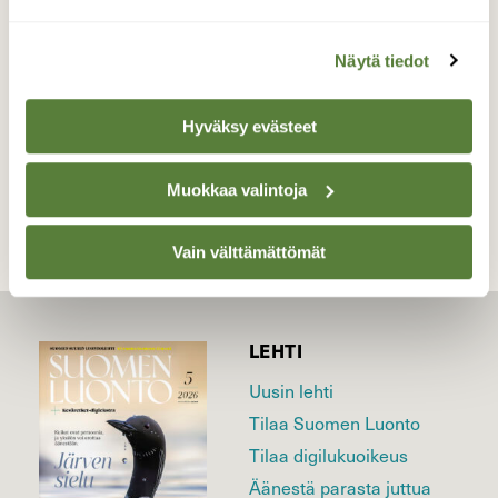
Valokuvaaja: Toni Asikainen, Iisalmi, Varpaiskylä
9.10.2021
Näytä tiedot
Hyväksy evästeet
TAKAISIN LISTAAN
Muokkaa valintoja
Vain välttämättömät
LEHTI
Uusin lehti
Tilaa Suomen Luonto
Tilaa digilukuoikeus
Äänestä parasta juttua