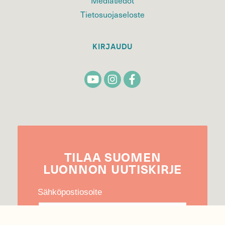
Tietosuojaseloste
KIRJAUDU
TILAA
SUOMEN
LUONNON
UUTIS­KIRJE
Sähköpostiosoite