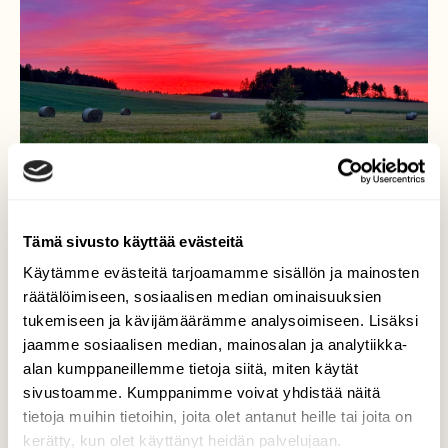
Tämä sivusto käyttää evästeitä
Käytämme evästeitä tarjoamamme sisällön ja mainosten
räätälöimiseen, sosiaalisen median ominaisuuksien
tukemiseen ja kävijämäärämme analysoimiseen. Lisäksi
jaamme sosiaalisen median, mainosalan ja analytiikka-
alan kumppaneillemme tietoja siitä, miten käytät
Heinäkuun eka aamu
sivustoamme. Kumppanimme voivat yhdistää näitä
tietoja muihin tietoihin, joita olet antanut heille tai joita on
Heinäkuun eka aamu. Auranlaakso, Aurajoki
kerätty, kun olet käyttänyt heidän palvelujaan.