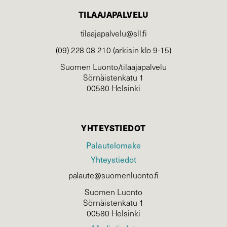
TILAAJAPALVELU
tilaajapalvelu@sll.fi
(09) 228 08 210 (arkisin klo 9-15)
Suomen Luonto/tilaajapalvelu
Sörnäistenkatu 1
00580 Helsinki
YHTEYSTIEDOT
Palautelomake
Yhteystiedot
palaute@suomenluonto.fi
Suomen Luonto
Sörnäistenkatu 1
00580 Helsinki