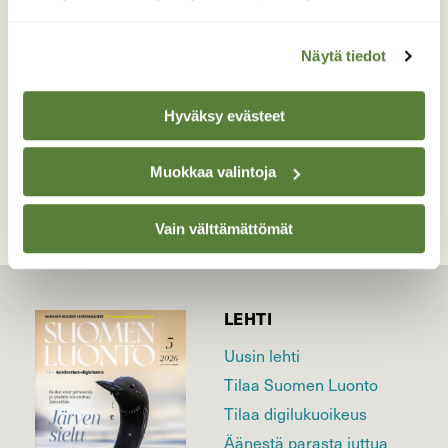
1.7.2026 Klo:03.33 Turku
Valokuvaaja: Juhani Peltonen, Turku 1.7.2026
Näytä tiedot
Hyväksy evästeet
TAKAISIN LISTAAN
Muokkaa valintoja
Vain välttämättömät
LEHTI
Uusin lehti
Tilaa Suomen Luonto
Tilaa digilukuoikeus
Äänestä parasta juttua