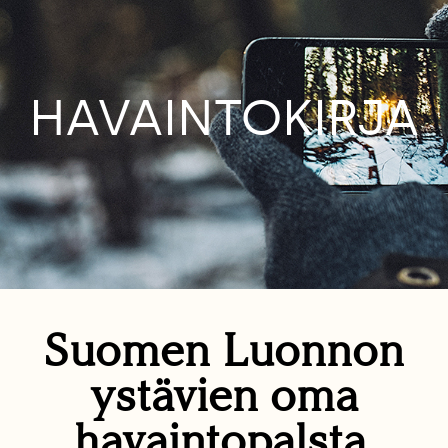
HAVAINTOKIRJA
Suomen Luonnon
ystävien oma
havaintopalsta.