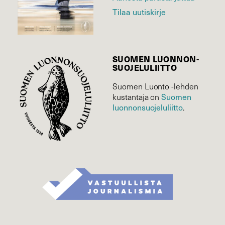
Tilaa uutiskirje
SUOMEN LUONNON­
SUOJELU­LIITTO
Suomen Luonto -lehden
kustantaja on
Suomen
luonnonsuojelu­liitto
.