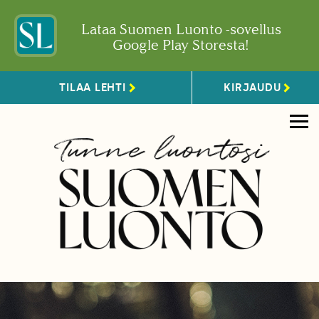
Lataa Suomen Luonto -sovellus
Google Play Storesta!
TILAA LEHTI
KIRJAUDU