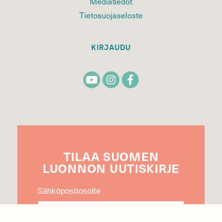
Mediatiedot
Tietosuojaseloste
KIRJAUDU
TILAA
SUOMEN
LUONNON
UUTIS­KIRJE
Sähköpostiosoite