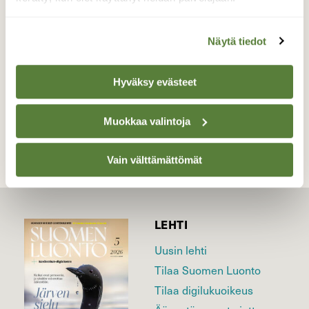
🦗🌱
Valokuvaaja: Antton, Kotka 2.8.2022
Näytä tiedot
Hyväksy evästeet
TAKAISIN LISTAAN
Muokkaa valintoja
Vain välttämättömät
LEHTI
Uusin lehti
Tilaa Suomen Luonto
Tilaa digilukuoikeus