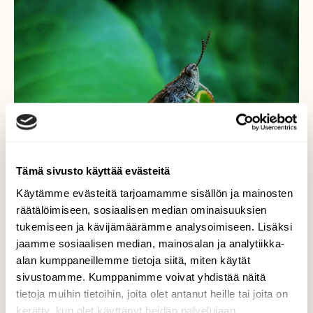
Tämä sivusto käyttää evästeitä
Käytämme evästeitä tarjoamamme sisällön ja mainosten
räätälöimiseen, sosiaalisen median ominaisuuksien
tukemiseen ja kävijämäärämme analysoimiseen. Lisäksi
jaamme sosiaalisen median, mainosalan ja analytiikka-
alan kumppaneillemme tietoja siitä, miten käytät
Heinäsirkka tarkkailee
sivustoamme. Kumppanimme voivat yhdistää näitä
Vuorenkilvellä
tietoja muihin tietoihin, joita olet antanut heille tai joita on
kerätty, kun olet käyttänyt heidän palvelujaan.