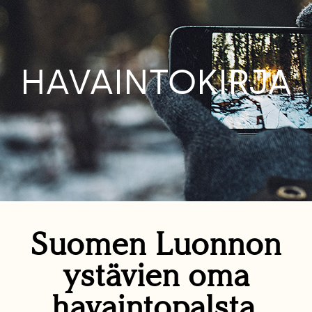
HAVAINTOKIRJA
Suomen Luonnon
ystävien oma
havaintopalsta.