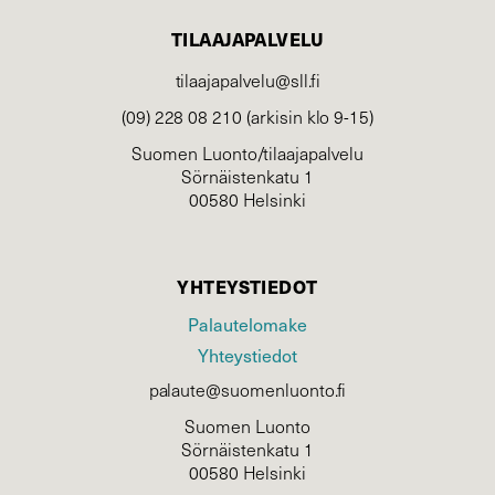
TILAAJAPALVELU
tilaajapalvelu@sll.fi
(09) 228 08 210 (arkisin klo 9-15)
Suomen Luonto/tilaajapalvelu
Sörnäistenkatu 1
00580 Helsinki
YHTEYSTIEDOT
Palautelomake
Yhteystiedot
palaute@suomenluonto.fi
Suomen Luonto
Sörnäistenkatu 1
00580 Helsinki