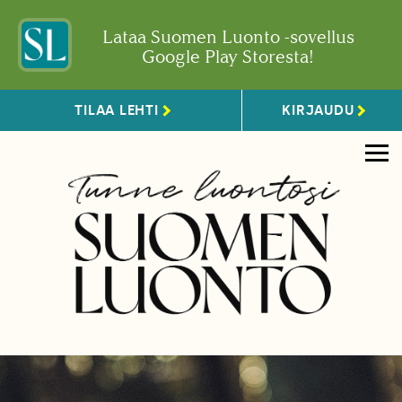
Lataa Suomen Luonto -sovellus
Google Play Storesta!
TILAA LEHTI
KIRJAUDU