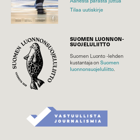
Äänestä parasta juttua
Tilaa uutiskirje
SUOMEN LUONNON­
SUOJELU­LIITTO
Suomen Luonto -lehden
kustantaja on
Suomen
luonnonsuojelu­liitto
.