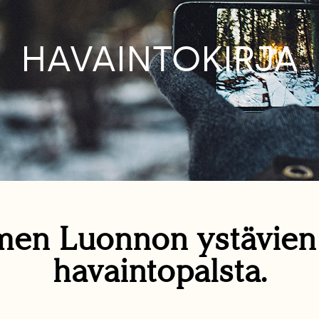
HAVAINTOKIRJA
en Luonnon ystävie
havaintopalsta.