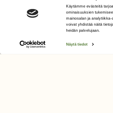
Käytämme evästeitä tarjoa
LEHTI
ominaisuuksien tukemisee
Uusin lehti
mainosalan ja analytiikka
Tilaa Suomen Luonto
voivat yhdistää näitä tietoja
Tilaa digilukuoikeus
heidän palvelujaan.
Äänestä parasta juttua
Näytä tiedot
Tilaa uutiskirje
SUOMEN LUONNON­SUOJ
LIITTO
Suomen Luonto -lehden kusta
Suomen luonnonsuojelu­liitto
.