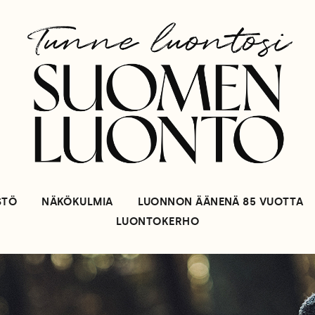
STÖ
NÄKÖKULMIA
LUONNON ÄÄNENÄ 85 VUOTTA
LUONTOKERHO