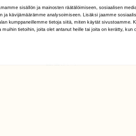
mamme sisällön ja mainosten räätälöimiseen, sosiaalisen medi
TILAAJAPALVELU
n ja kävijämäärämme analysoimiseen. Lisäksi jaamme sosiaali
tilaajapalvelu@sll.fi
-alan kumppaneillemme tietoja siitä, miten käytät sivustoamme
 muihin tietoihin, joita olet antanut heille tai joita on kerätty, kun 
(09) 228 08 210 (arkisin
klo 9-15)
Suomen
Luonto/tilaajapalvelu
Sörnäistenkatu 1
00580 Helsinki
ELU­
YHTEYSTIEDOT
ntaja on
Palautelomake
Yhteystiedot
palaute@suomenluonto.fi
Suomen Luonto
Sörnäistenkatu 1