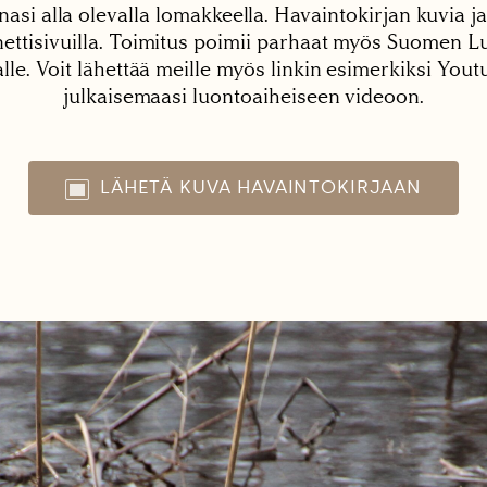
nasi alla olevalla lomakkeella. Havaintokirjan kuvia ja
tisivuilla. Toimitus poimii parhaat myös Suomen Lu
alle. Voit lähettää meille myös linkin esimerkiksi You
julkaisemaasi luontoaiheiseen videoon.
LÄHETÄ KUVA HAVAINTOKIRJAAN