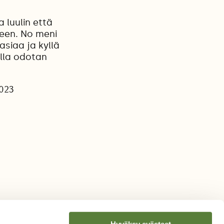
 luulin että
teen. No meni
asiaa ja kyllä
olla odotan
2023