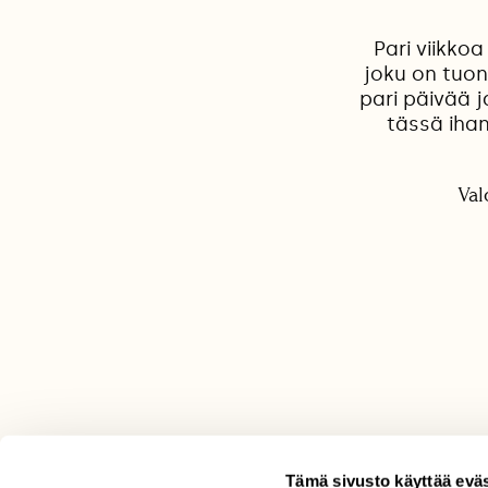
Pari viikko
joku on tuon
pari päivää j
tässä ihan
Val
Tämä sivusto käyttää eväs