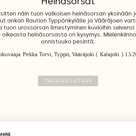
Heinäsorsat
a sitten näin tuon valkoisen heinäsorsan yksinään ja
ut ankan Raution Typpönkylälle ja Vääräjoen var
a tuon urossorsan ilmestyminen kuvioihin selvensi 
 oikeasta heinäsorsasta on kysymys. Mielenkiinn
onnistuuko pesintä.
okuvaaja: Pekka Torvi, Typpö, Vääräjoki ( Kalajoki ) 1.5.
TAKAISIN LISTAAN
teitä