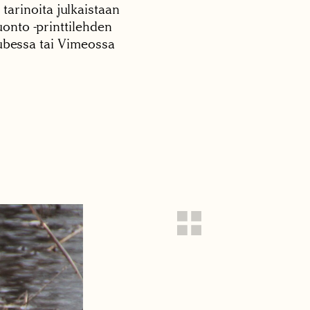
 tarinoita julkaistaan
onto -printtilehden
tubessa tai Vimeossa