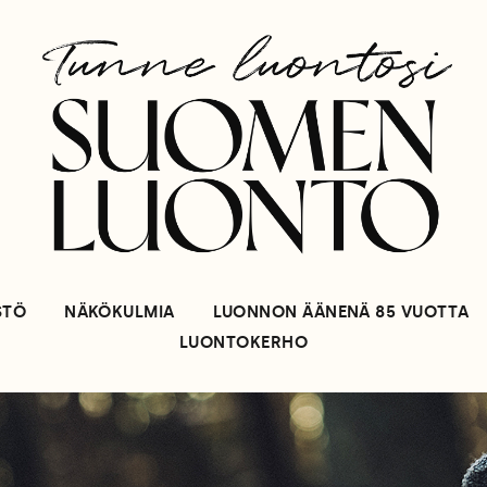
STÖ
NÄKÖKULMIA
LUONNON ÄÄNENÄ 85 VUOTTA
LUONTOKERHO