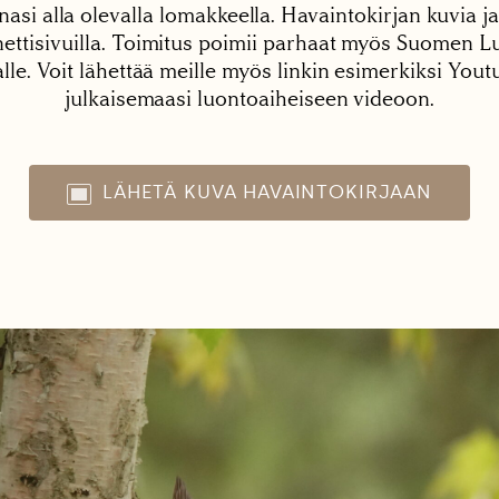
nasi alla olevalla lomakkeella. Havaintokirjan kuvia ja
tisivuilla. Toimitus poimii parhaat myös Suomen Lu
alle. Voit lähettää meille myös linkin esimerkiksi You
julkaisemaasi luontoaiheiseen videoon.
LÄHETÄ KUVA HAVAINTOKIRJAAN