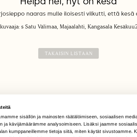
Heipä hei, nyt on kesä
josieppo naaras mulle iloisesti vilkutti, että kesä 
kuvaaja: s Satu Välimaa, Majaalahti, Kangasala Kesäku
TAKAISIN LISTAAN
teitä
mamme sisällön ja mainosten räätälöimiseen, sosiaalisen medi
TILAAJAPALVELU
n ja kävijämäärämme analysoimiseen. Lisäksi jaamme sosiaali
tilaajapalvelu@sll.fi
-alan kumppaneillemme tietoja siitä, miten käytät sivustoamme