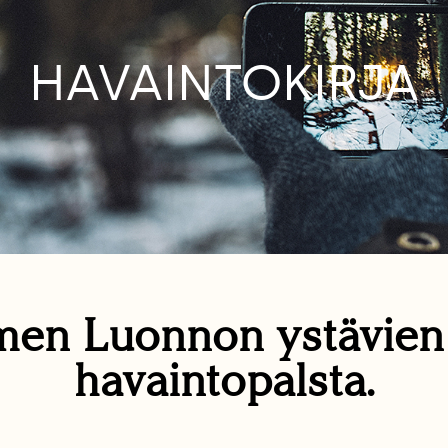
HAVAINTOKIRJA
en Luonnon ystävie
havaintopalsta.