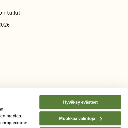
on tullut
u2026
Hyväksy evästeet
an
sen median,
Muokkaa valintoja
. Kumppanimme
TILAA
SUOMEN