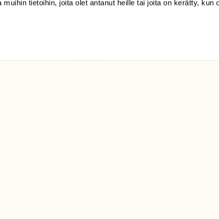
 muihin tietoihin, joita olet antanut heille tai joita on kerätty, kun 
(09) 228 08 210 (arkisin
klo 9-15)
Suomen
Luonto/tilaajapalvelu
Sörnäistenkatu 1
00580 Helsinki
ELU­
YHTEYSTIEDOT
ntaja on
Palautelomake
Yhteystiedot
palaute@suomenluonto.fi
Suomen Luonto
Sörnäistenkatu 1
00580 Helsinki
Mediatiedot
Tietosuojaseloste