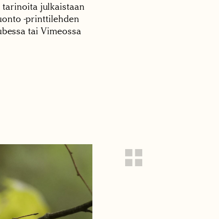
 tarinoita julkaistaan
onto -printtilehden
tubessa tai Vimeossa