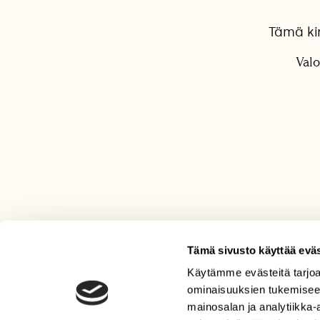
Tämä kir
Valo
Tämä sivusto käyttää eväs
Käytämme evästeitä tarjoa
LEHTI
ominaisuuksien tukemisee
Uusin lehti
mainosalan ja analytiikka