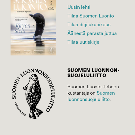
Uusin lehti
Tilaa Suomen Luonto
Tilaa digilukuoikeus
Äänestä parasta juttua
Tilaa uutiskirje
SUOMEN LUONNON­
SUOJELU­LIITTO
Suomen Luonto -lehden
Suomen
kustantaja on
luonnonsuojelu­liitto
.