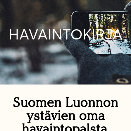
HAVAINTOKIRJA
Suomen Luonnon
ystävien oma
havaintopalsta.