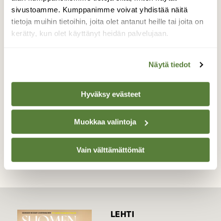
Olin Sylvesterin päivänä Kolhossa
sivustoamme. Kumppanimme voivat yhdistää näitä
Ukonselällä kuvaamassa maisemia. Oli
tietoja muihin tietoihin, joita olet antanut heille tai joita on
hulvaton tuuli vaan en antanut sen isommin
kerätty, kun olet käyttänyt heidän palvelujaan.
häiritä. Tuli sitten helmiäispilviä ja näky oli
aika vaikuttava.
Näytä tiedot
Valokuvaaja: Reijo Reccu Lehtonen, Vilppula Kolho
Ukonselkä 31.12.16
Hyväksy evästeet
TAKAISIN LISTAAN
Muokkaa valintoja
Vain välttämättömät
LEHTI