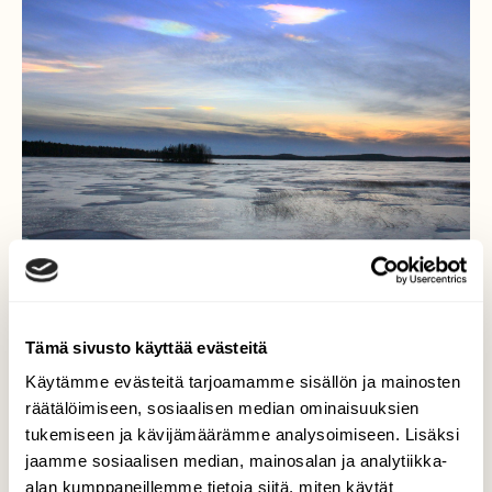
Tämä sivusto käyttää evästeitä
Helmiäisiä ja
Käytämme evästeitä tarjoamamme sisällön ja mainosten
räätälöimiseen, sosiaalisen median ominaisuuksien
järvimaisemaa Ukonselältä
tukemiseen ja kävijämäärämme analysoimiseen. Lisäksi
Sylvesterinä
jaamme sosiaalisen median, mainosalan ja analytiikka-
alan kumppaneillemme tietoja siitä, miten käytät