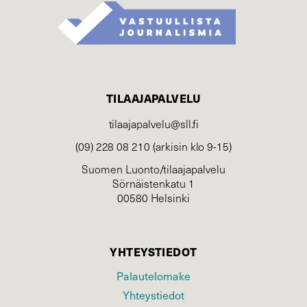
TILAAJAPALVELU
tilaajapalvelu@sll.fi
(09) 228 08 210 (arkisin klo 9-15)
Suomen Luonto/tilaajapalvelu
Sörnäistenkatu 1
00580 Helsinki
YHTEYSTIEDOT
Palautelomake
Yhteystiedot