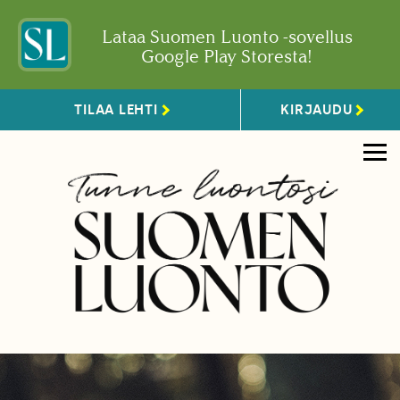
Lataa Suomen Luonto -sovellus
Google Play Storesta!
TILAA LEHTI
KIRJAUDU