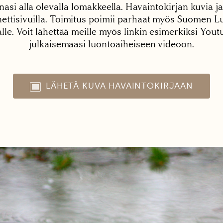
nasi alla olevalla lomakkeella. Havaintokirjan kuvia ja
tisivuilla. Toimitus poimii parhaat myös Suomen Lu
alle. Voit lähettää meille myös linkin esimerkiksi You
julkaisemaasi luontoaiheiseen videoon.
LÄHETÄ KUVA HAVAINTOKIRJAAN