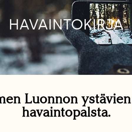
HAVAINTOKIRJA
en Luonnon ystävie
havaintopalsta.