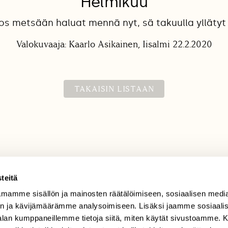
Helmikuu
os metsään haluat mennä nyt, sä takuulla yllätyt 
Valokuvaaja: Kaarlo Asikainen, Iisalmi 22.2.2020
TAKAISIN LISTAAN
teitä
mamme sisällön ja mainosten räätälöimiseen, sosiaalisen medi
TILAAJAPALVELU
n ja kävijämäärämme analysoimiseen. Lisäksi jaamme sosiaali
tilaajapalvelu@sll.fi
-alan kumppaneillemme tietoja siitä, miten käytät sivustoamme