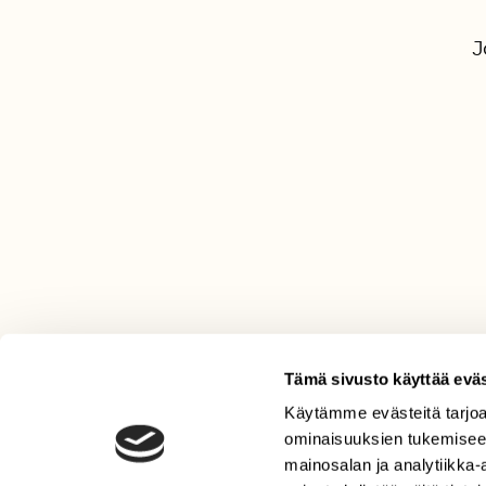
J
Tämä sivusto käyttää eväs
Käytämme evästeitä tarjoa
LEHTI
ominaisuuksien tukemisee
Uusin lehti
mainosalan ja analytiikka