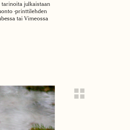
 tarinoita julkaistaan
onto -printtilehden
tubessa tai Vimeossa