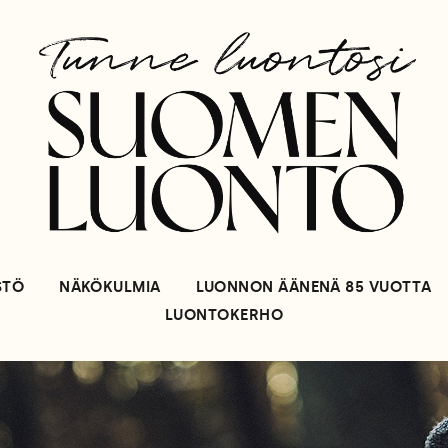
STÖ
NÄKÖKULMIA
LUONNON ÄÄNENÄ 85 VUOTTA
LUONTOKERHO