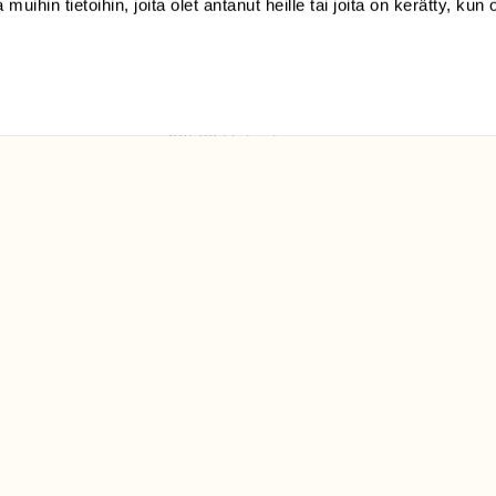
 muihin tietoihin, joita olet antanut heille tai joita on kerätty, kun 
(09) 228 08 210 (arkisin
klo 9-15)
Suomen
Luonto/tilaajapalvelu
Sörnäistenkatu 1
00580 Helsinki
ELU­
YHTEYSTIEDOT
ntaja on
Palautelomake
Yhteystiedot
palaute@suomenluonto.fi
Suomen Luonto
Sörnäistenkatu 1
00580 Helsinki
Mediatiedot
Tietosuojaseloste