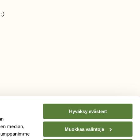
:)
Hyväksy evästeet
an
sen median,
Muokkaa valintoja
. Kumppanimme
TILAA
SUOMEN