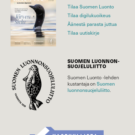
Tilaa Suomen Luonto
Tilaa digilukuoikeus
Äänestä parasta juttua
Tilaa uutiskirje
SUOMEN LUONNON­
SUOJELU­LIITTO
Suomen Luonto -lehden
Suomen
kustantaja on
luonnonsuojelu­liitto
.