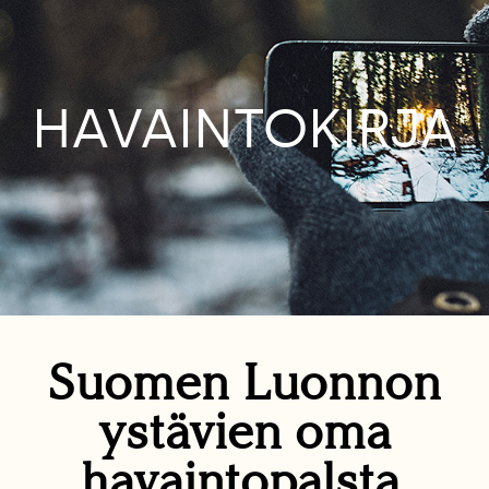
HAVAINTOKIRJA
Suomen Luonnon
ystävien oma
havaintopalsta.