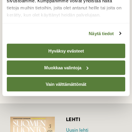
sivustoamme. Kumppanimme voivat yhdistää näitä
kesäpäivänä muistelisin kaihoisasti talven
tietoja muihin tietoihin, joita olet antanut heille tai joita on
pakkaspäiviä ja hohtavan valkeita hankia.
kerätty, kun olet käyttänyt heidän palvelujaan.
Sääennusteet lupailevat helpotusta
helteeseen, pienellä varauksella.
Näytä tiedot
Valokuvaaja: Tuula Vilva, Vantaa 23.1.2011
Hyväksy evästeet
TAKAISIN LISTAAN
Muokkaa valintoja
Vain välttämättömät
LEHTI
Uusin lehti