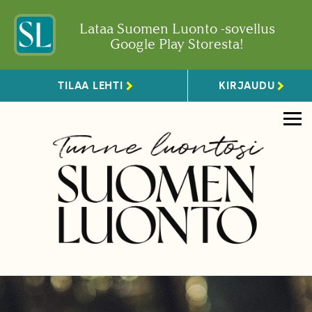
Lataa Suomen Luonto -sovellus
Google Play Storesta!
TILAA LEHTI
KIRJAUDU