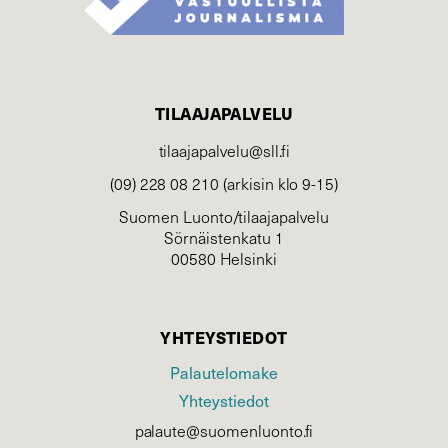
TILAAJAPALVELU
tilaajapalvelu@sll.fi
(09) 228 08 210 (arkisin klo 9-15)
Suomen Luonto/tilaajapalvelu
Sörnäistenkatu 1
00580 Helsinki
YHTEYSTIEDOT
Palautelomake
Yhteystiedot
palaute@suomenluonto.fi