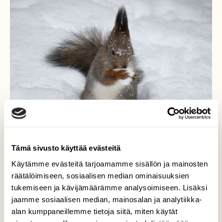
Tämä sivusto käyttää evästeitä
Käytämme evästeitä tarjoamamme sisällön ja mainosten
Helpotusta helteeseen
räätälöimiseen, sosiaalisen median ominaisuuksien
tukemiseen ja kävijämäärämme analysoimiseen. Lisäksi
Helle hellii. Tänään, 5.8.2014 klo 15,
jaamme sosiaalisen median, mainosalan ja analytiikka-
varjolämpötila + 29 astetta. Enpä olisi
alan kumppaneillemme tietoja siitä, miten käytät
arvannut, että tällaisena kauniina