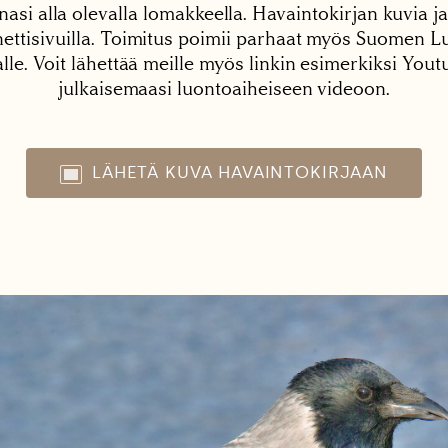
nasi alla olevalla lomakkeella. Havaintokirjan kuvia ja
tisivuilla. Toimitus poimii parhaat myös Suomen Lu
alle. Voit lähettää meille myös linkin esimerkiksi You
julkaisemaasi luontoaiheiseen videoon.
LÄHETÄ KUVA HAVAINTOKIRJAAN