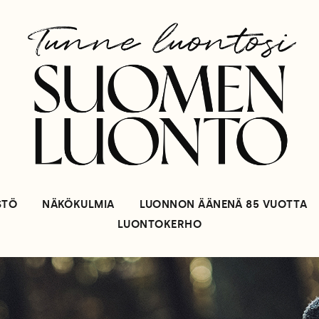
STÖ
NÄKÖKULMIA
LUONNON ÄÄNENÄ 85 VUOTTA
LUONTOKERHO