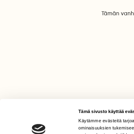
Tämän vanha
Tämä sivusto käyttää eväs
Käytämme evästeitä tarjoa
LEHTI
ominaisuuksien tukemisee
Uusin lehti