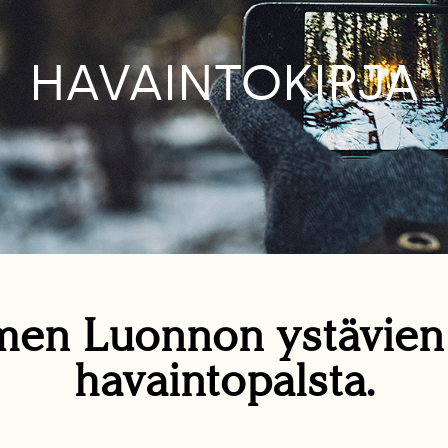
HAVAINTOKIRJA
en Luonnon ystävie
havaintopalsta.