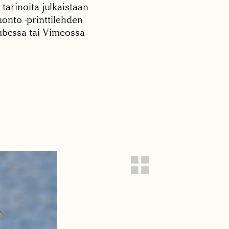
 tarinoita julkaistaan
onto -printtilehden
tubessa tai Vimeossa