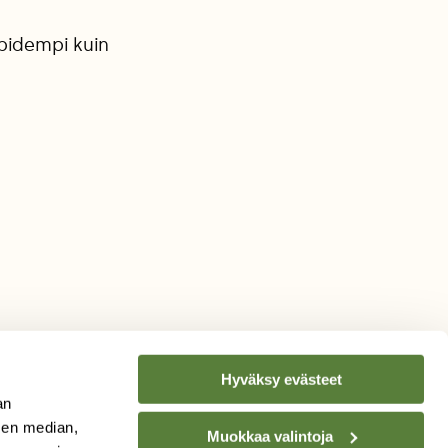
pidempi kuin
Hyväksy evästeet
an
sen median,
Muokkaa valintoja