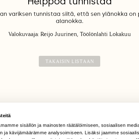
Helppoa tunnistaa
n variksen tunnistaa siitä, että sen ylänokka on 
alanokka.
Valokuvaaja: Reijo Juurinen, Töölönlahti Lokakuu
TAKAISIN LISTAAN
teitä
mamme sisällön ja mainosten räätälöimiseen, sosiaalisen medi
TILAAJAPALVELU
n ja kävijämäärämme analysoimiseen. Lisäksi jaamme sosiaali
tilaajapalvelu@sll.fi