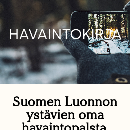
HAVAINTOKIRJA
Suomen Luonnon
ystävien oma
havaintopalsta.