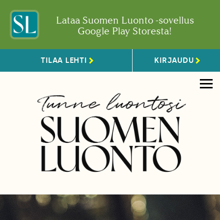
Lataa Suomen Luonto -sovellus
Google Play Storesta!
TILAA LEHTI
KIRJAUDU