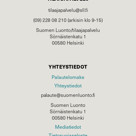
tilaajapalvelu@sll.fi
(09) 228 08 210 (arkisin klo 9-15)
Suomen Luonto/tilaajapalvelu
Sörnäistenkatu 1
00580 Helsinki
YHTEYSTIEDOT
Palautelomake
Yhteystiedot
palaute@suomenluonto.fi
Suomen Luonto
Sörnäistenkatu 1
00580 Helsinki
Mediatiedot
Tietosuojaseloste