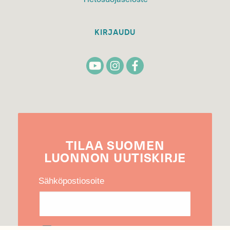
KIRJAUDU
TILAA
SUOMEN
LUONNON
UUTIS­KIRJE
Sähköpostiosoite