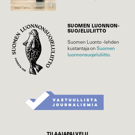
SUOMEN LUONNON­
SUOJELU­LIITTO
Suomen Luonto -lehden
kustantaja on
Suomen
luonnonsuojelu­liitto
.
TILAAJAPALVELU