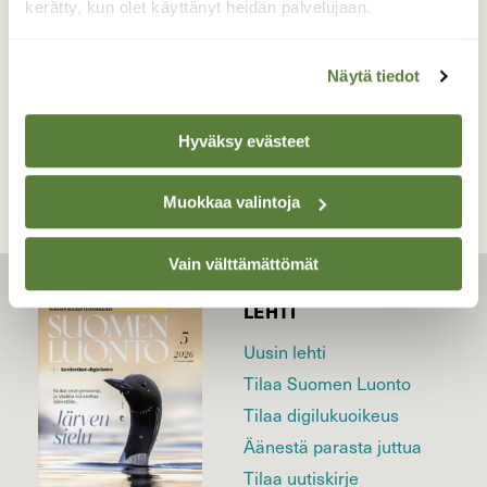
kerätty, kun olet käyttänyt heidän palvelujaan.
19.6.21
Näytä tiedot
TAKAISIN LISTAAN
Hyväksy evästeet
Muokkaa valintoja
Vain välttämättömät
LEHTI
Uusin lehti
Tilaa Suomen Luonto
Tilaa digilukuoikeus
Äänestä parasta juttua
Tilaa uutiskirje