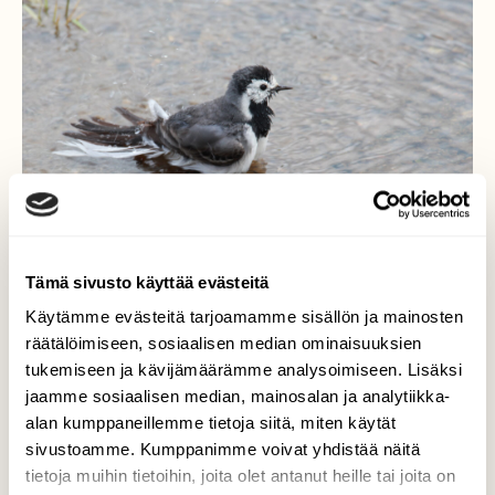
Tämä sivusto käyttää evästeitä
Käytämme evästeitä tarjoamamme sisällön ja mainosten
räätälöimiseen, sosiaalisen median ominaisuuksien
Helteellä on kiva pulahtaa
tukemiseen ja kävijämäärämme analysoimiseen. Lisäksi
veteen
jaamme sosiaalisen median, mainosalan ja analytiikka-
alan kumppaneillemme tietoja siitä, miten käytät
La aamuna uintikaverina oli västäräkki
sivustoamme. Kumppanimme voivat yhdistää näitä
tietoja muihin tietoihin, joita olet antanut heille tai joita on
Valokuvaaja: Jaana Saarelainen, Marjala, Joensuu