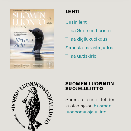
LEHTI
Uusin lehti
Tilaa Suomen Luonto
Tilaa digilukuoikeus
Äänestä parasta juttua
Tilaa uutiskirje
SUOMEN LUONNON­
SUOJELU­LIITTO
Suomen Luonto -lehden
Suomen
kustantaja on
luonnonsuojelu­liitto
.