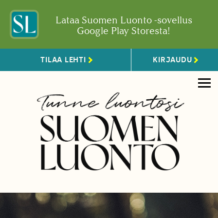
Lataa Suomen Luonto -sovellus
Google Play Storesta!
TILAA LEHTI
KIRJAUDU