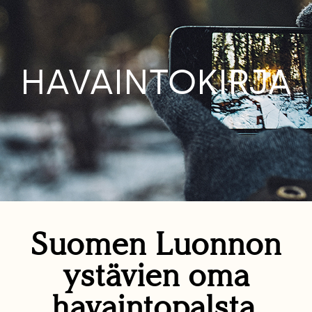
HAVAINTOKIRJA
Suomen Luonnon
ystävien oma
havaintopalsta.