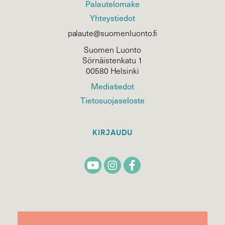
Palautelomake
Yhteystiedot
palaute@suomenluonto.fi
Suomen Luonto
Sörnäistenkatu 1
00580 Helsinki
Mediatiedot
Tietosuojaseloste
KIRJAUDU