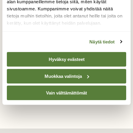
alan kumppaneillemme tietoja siitä, miten käytät
Kiertelin joen viertä kulkevalla luontopolulla
sivustoamme. Kumppanimme voivat yhdistää näitä
Muuramessa. Helteinen sää oli tuonut
runsaasti lisää sudenkorentoja esille.
tietoja muihin tietoihin, joita olet antanut heille tai joita on
Ruskohukankorentoja lenteli veden yllä ja
kerätty, kun olet käyttänyt heidän palvelujaan.
kaislikon yllä kierteli noita sinisiä
langanpätkiä (tytönkorentoja), joiden
Näytä tiedot
tarkempi tunnistaminen on ainakin minulle
mahdotonta.
Hyväksy evästeet
Valokuvaaja: Jukka Luoma, Muurame 16.06.2020
Muokkaa valintoja
TAKAISIN LISTAAN
Vain välttämättömät