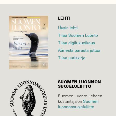
LEHTI
Uusin lehti
Tilaa Suomen Luonto
Tilaa digilukuoikeus
Äänestä parasta juttua
Tilaa uutiskirje
SUOMEN LUONNON­
SUOJELU­LIITTO
Suomen Luonto -lehden
kustantaja on
Suomen
luonnonsuojelu­liitto
.