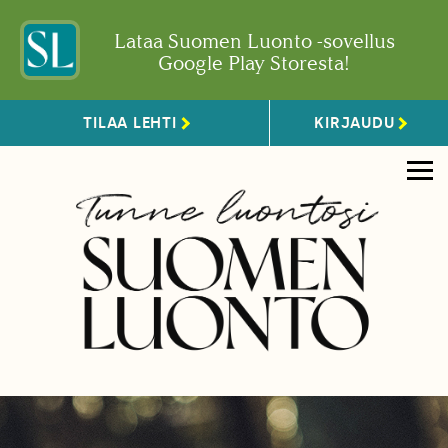
Lataa Suomen Luonto -sovellus
Google Play Storesta!
TILAA LEHTI
KIRJAUDU