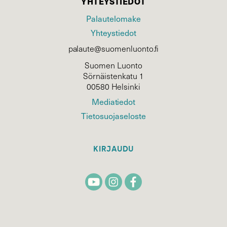
YHTEYSTIEDOT
Palautelomake
Yhteystiedot
palaute@suomenluonto.fi
Suomen Luonto
Sörnäistenkatu 1
00580 Helsinki
Mediatiedot
Tietosuojaseloste
KIRJAUDU