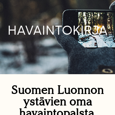
HAVAINTOKIRJA
Suomen Luonnon
ystävien oma
havaintopalsta.