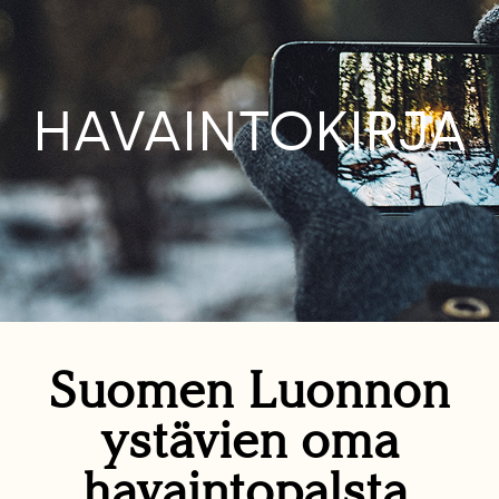
HAVAINTOKIRJA
Suomen Luonnon
ystävien oma
havaintopalsta.