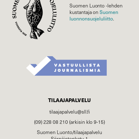
Suomen Luonto -lehden
Suomen
kustantaja on
luonnonsuojelu­liitto
.
TILAAJAPALVELU
tilaajapalvelu@sll.fi
(09) 228 08 210 (arkisin klo 9-15)
Suomen Luonto/tilaajapalvelu
Sörnäistenkatu 1