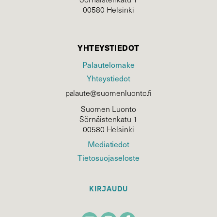
00580 Helsinki
YHTEYSTIEDOT
Palautelomake
Yhteystiedot
palaute@suomenluonto.fi
Suomen Luonto
Sörnäistenkatu 1
00580 Helsinki
Mediatiedot
Tietosuojaseloste
KIRJAUDU