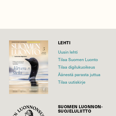
LEHTI
Uusin lehti
Tilaa Suomen Luonto
Tilaa digilukuoikeus
Äänestä parasta juttua
Tilaa uutiskirje
SUOMEN LUONNON­
SUOJELU­LIITTO