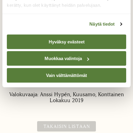
kerätty, kun olet käyttänyt heidän palvelujaan.
Näytä tiedot
Hyväksy evästeet
Henkeäsalpaava
Muokkaa valintoja
Konttainen
Karhunkierroksen ehdoton pysähtymispaikka
Vain välttämättömät
Konttaisen laella
Valokuvaaja: Anssi Hypén, Kuusamo, Konttainen
Lokakuu 2019
TAKAISIN LISTAAN