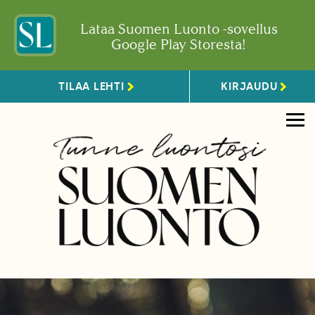
Lataa Suomen Luonto -sovellus
Google Play Storesta!
TILAA LEHTI
KIRJAUDU