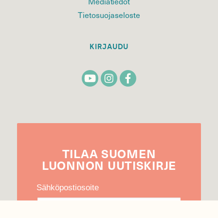
Mediatiedot
Tietosuojaseloste
KIRJAUDU
TILAA
SUOMEN
LUONNON
UUTIS­KIRJE
Sähköpostiosoite