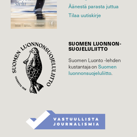
Äänestä parasta juttua
Tilaa uutiskirje
SUOMEN LUONNON­
SUOJELU­LIITTO
Suomen Luonto -lehden
kustantaja on
Suomen
luonnonsuojelu­liitto
.