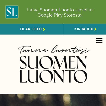
Lataa Suomen Luonto -sovellus
Google Play Storesta!
TILAA LEHTI
KIRJAUDU