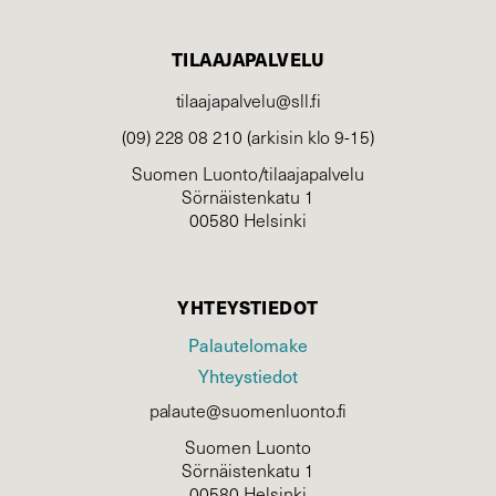
TILAAJAPALVELU
tilaajapalvelu@sll.fi
(09) 228 08 210 (arkisin klo 9-15)
Suomen Luonto/tilaajapalvelu
Sörnäistenkatu 1
00580 Helsinki
YHTEYSTIEDOT
Palautelomake
Yhteystiedot
palaute@suomenluonto.fi
Suomen Luonto
Sörnäistenkatu 1
00580 Helsinki