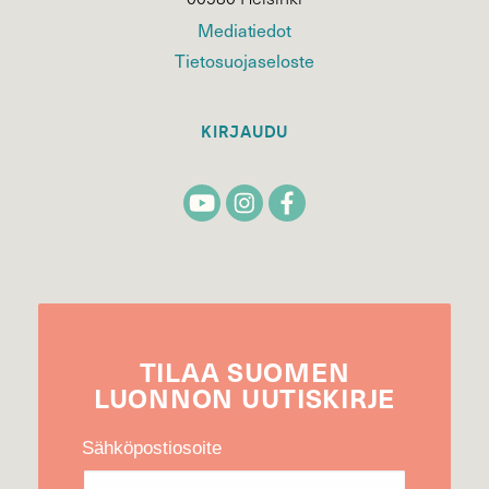
Mediatiedot
Tietosuojaseloste
KIRJAUDU
TILAA
SUOMEN
LUONNON
UUTIS­KIRJE
Sähköpostiosoite