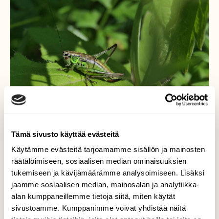
Tämä sivusto käyttää evästeitä
Käytämme evästeitä tarjoamamme sisällön ja mainosten
räätälöimiseen, sosiaalisen median ominaisuuksien
Hepokatti
tukemiseen ja kävijämäärämme analysoimiseen. Lisäksi
jaamme sosiaalisen median, mainosalan ja analytiikka-
Korkeat heinikot ja niiden hyönteismaailma
alan kumppaneillemme tietoja siitä, miten käytät
ovat mielenkiintoisia kuvauskohteita kuten
sivustoamme. Kumppanimme voivat yhdistää näitä
tämäkin mahdollisesti