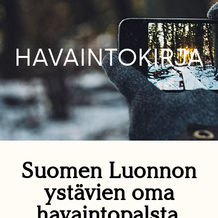
HAVAINTOKIRJA
Suomen Luonnon
ystävien oma
havaintopalsta.