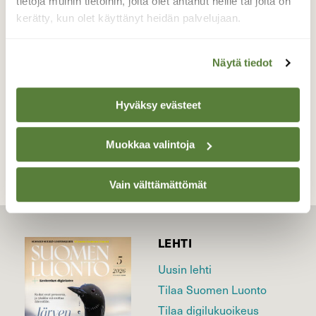
tietoja muihin tietoihin, joita olet antanut heille tai joita on
kaislahepokattinaaras..
kerätty, kun olet käyttänyt heidän palvelujaan.
Valokuvaaja: Pirkko Siukonen, Tornio, Kiviranta
02.08.2020
Näytä tiedot
Hyväksy evästeet
TAKAISIN LISTAAN
Muokkaa valintoja
Vain välttämättömät
LEHTI
Uusin lehti
Tilaa Suomen Luonto
Tilaa digilukuoikeus