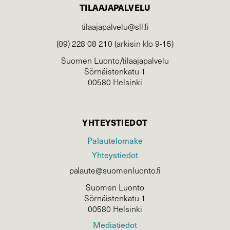
TILAAJAPALVELU
tilaajapalvelu@sll.fi
(09) 228 08 210 (arkisin klo 9-15)
Suomen Luonto/tilaajapalvelu
Sörnäistenkatu 1
00580 Helsinki
YHTEYSTIEDOT
Palautelomake
Yhteystiedot
palaute@suomenluonto.fi
Suomen Luonto
Sörnäistenkatu 1
00580 Helsinki
Mediatiedot