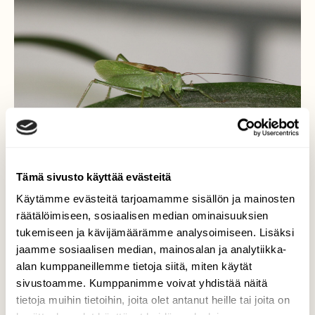
Tämä sivusto käyttää evästeitä
Käytämme evästeitä tarjoamamme sisällön ja mainosten
räätälöimiseen, sosiaalisen median ominaisuuksien
tukemiseen ja kävijämäärämme analysoimiseen. Lisäksi
hepokatti
jaamme sosiaalisen median, mainosalan ja analytiikka-
alan kumppaneillemme tietoja siitä, miten käytät
Arvatenkin idänhepokatti kävi tarkistamassa
sivustoamme. Kumppanimme voivat yhdistää näitä
anopin kasvin verannalla.
tietoja muihin tietoihin, joita olet antanut heille tai joita on