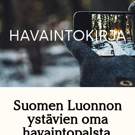
HAVAINTOKIRJA
Suomen Luonnon
ystävien oma
havaintopalsta.