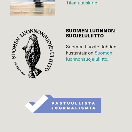
Tilaa uutiskirje
SUOMEN LUONNON­
SUOJELU­LIITTO
Suomen Luonto -lehden
Suomen
kustantaja on
luonnonsuojelu­liitto
.