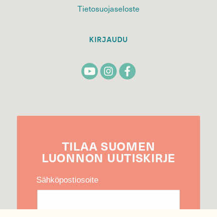
Tietosuojaseloste
KIRJAUDU
TILAA
SUOMEN
LUONNON
UUTIS­KIRJE
Sähköpostiosoite