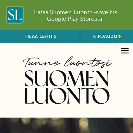
Lataa Suomen Luonto -sovellus
Google Play Storesta!
TILAA LEHTI
KIRJAUDU