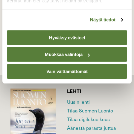
kerätty, kun olet käyttänyt heidän palvelujaan.
Valokuvaaja: Päivi Salonen, Haapasilta, Ylämaa
31.7.2016
Näytä tiedot
TAKAISIN LISTAAN
Hyväksy evästeet
Muokkaa valintoja
Vain välttämättömät
LEHTI
Uusin lehti
Tilaa Suomen Luonto
Tilaa digilukuoikeus
Äänestä parasta juttua