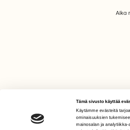
Aika 
Tämä sivusto käyttää eväs
Käytämme evästeitä tarjoa
LEHTI
ominaisuuksien tukemisee
Uusin lehti
mainosalan ja analytiikka