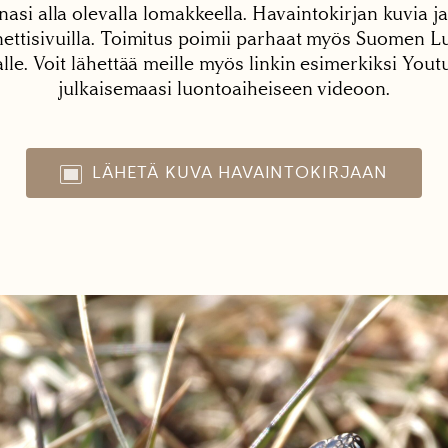
nasi alla olevalla lomakkeella. Havaintokirjan kuvia ja
tisivuilla. Toimitus poimii parhaat myös Suomen Lu
alle. Voit lähettää meille myös linkin esimerkiksi You
julkaisemaasi luontoaiheiseen videoon.
LÄHETÄ KUVA HAVAINTOKIRJAAN