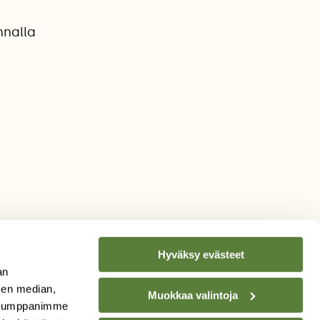
nnalla
Hyväksy evästeet
an
sen median,
Muokkaa valintoja
. Kumppanimme
TILAA
SUOMEN