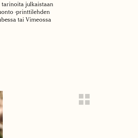
 tarinoita julkaistaan
onto -printtilehden
tubessa tai Vimeossa