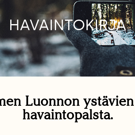
HAVAINTOKIRJA
en Luonnon ystävie
havaintopalsta.