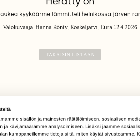
Herätty on
raukea kyykäärme lämmitteli heinikossa järven ra
Valokuvaaja: Hanna Rönty, Koskeljärvi, Eura 12.4.2026
TAKAISIN LISTAAN
teitä
mamme sisällön ja mainosten räätälöimiseen, sosiaalisen medi
TILAAJAPALVELU
n ja kävijämäärämme analysoimiseen. Lisäksi jaamme sosiaali
tilaajapalvelu@sll.fi
-alan kumppaneillemme tietoja siitä, miten käytät sivustoamme