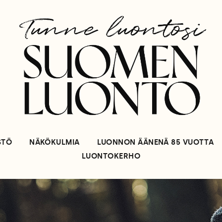
STÖ
NÄKÖKULMIA
LUONNON ÄÄNENÄ 85 VUOTTA
LUONTOKERHO