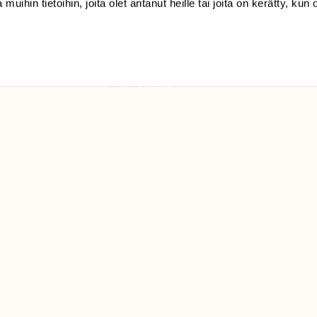
 muihin tietoihin, joita olet antanut heille tai joita on kerätty, kun 
(09) 228 08 210 (arkisin
klo 9-15)
Suomen
Luonto/tilaajapalvelu
Sörnäistenkatu 1
00580 Helsinki
ELU­
YHTEYSTIEDOT
ntaja on
Palautelomake
Yhteystiedot
palaute@suomenluonto.fi
Suomen Luonto
Sörnäistenkatu 1
00580 Helsinki
Mediatiedot
Tietosuojaseloste