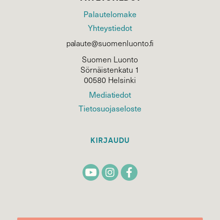
Palautelomake
Yhteystiedot
palaute@suomenluonto.fi
Suomen Luonto
Sörnäistenkatu 1
00580 Helsinki
Mediatiedot
Tietosuojaseloste
KIRJAUDU