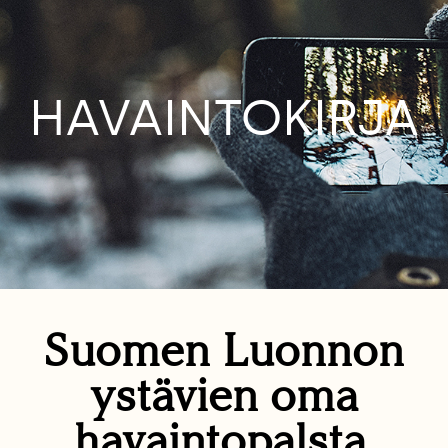
HAVAINTOKIRJA
Suomen Luonnon
ystävien oma
havaintopalsta.