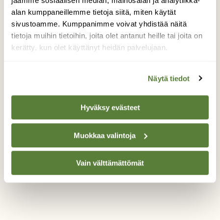
jaamme sosiaalisen median, mainosalan ja analytiikka-
menijät, niin tiaiset kuin varislinnutkin joten
alan kumppaneillemme tietoja siitä, miten käytät
olen pitänyt kameran käden ulottuvilla aina
sivustoamme. Kumppanimme voivat yhdistää näitä
kun liikettä kuusessa satun havaitsemaan.
tietoja muihin tietoihin, joita olet antanut heille tai joita on
Kuvan oravakaksikon näin keittiön ikkunasta
kerätty, kun olet käyttänyt heidän palvelujaan.
samalla oksalla temmeltävän joten kamera
kouraan ja pikimiten parvekkeelle
ajatuksena saada kaksikosta kivoja kuvia,
Näytä tiedot
hämmästykseni oli melkoinen kun kaksikko
alkoikin lemmenpuuhiin.
Hyväksy evästeet
Valokuvaaja: Jukka Vaittinen, Joensuu 13. 10. 2016
Muokkaa valintoja
TAKAISIN LISTAAN
Vain välttämättömät