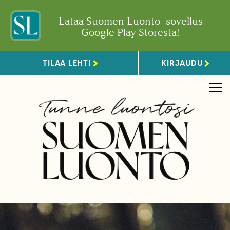
Lataa Suomen Luonto -sovellus
Google Play Storesta!
TILAA LEHTI
KIRJAUDU