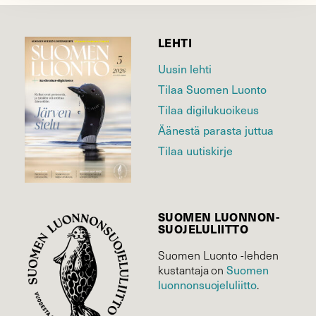
LEHTI
Uusin lehti
Tilaa Suomen Luonto
Tilaa digilukuoikeus
Äänestä parasta juttua
Tilaa uutiskirje
SUOMEN LUONNON­
SUOJELU­LIITTO
Suomen Luonto -lehden
kustantaja on
Suomen
luonnonsuojelu­liitto
.