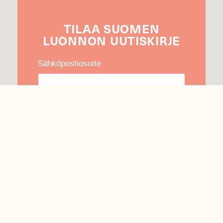
TILAA
SUOMEN
LUONNON
UUTIS­KIRJE
Sähköpostiosoite
Hyväksyn tietojeni käytön uutiskirjeen
lähettämiseen
Tietosuojaseloste