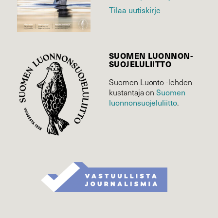
Tilaa uutiskirje
SUOMEN LUONNON­
SUOJELU­LIITTO
Suomen Luonto -lehden
Suomen
kustantaja on
luonnonsuojelu­liitto
.