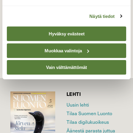
Valokuvaaja: yrjo lukkari, Keminmaa /
Keskipenikka 18.8.2016
Näytä tiedot
Hyväksy evästeet
TAKAISIN LISTAAN
Muokkaa valintoja
Vain välttämättömät
LEHTI
Uusin lehti
Tilaa Suomen Luonto
Tilaa digilukuoikeus
Äänestä parasta juttua