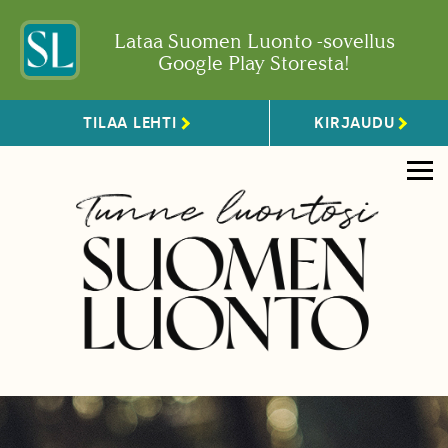
Lataa Suomen Luonto -sovellus
Google Play Storesta!
TILAA LEHTI
KIRJAUDU