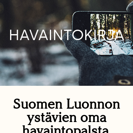
HAVAINTOKIRJA
Suomen Luonnon
ystävien oma
havaintopalsta.