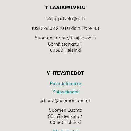
TILAAJAPALVELU
tilaajapalvelu@sll.fi
(09) 228 08 210 (arkisin klo 9-15)
Suomen Luonto/tilaajapalvelu
Sörnäistenkatu 1
00580 Helsinki
YHTEYSTIEDOT
Palautelomake
Yhteystiedot
palaute@suomenluonto.fi
Suomen Luonto
Sörnäistenkatu 1
00580 Helsinki
Mediatiedot