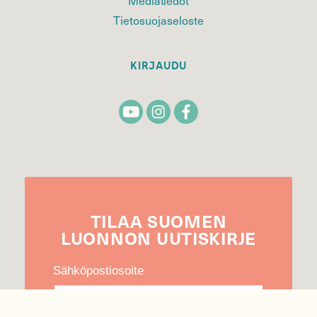
Tietosuojaseloste
KIRJAUDU
TILAA
SUOMEN
LUONNON
UUTIS­KIRJE
Sähköpostiosoite