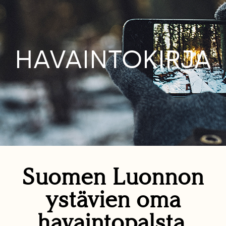
HAVAINTOKIRJA
Suomen Luonnon
ystävien oma
havaintopalsta.