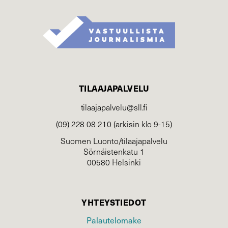
TILAAJAPALVELU
tilaajapalvelu@sll.fi
(09) 228 08 210 (arkisin klo 9-15)
Suomen Luonto/tilaajapalvelu
Sörnäistenkatu 1
00580 Helsinki
YHTEYSTIEDOT
Palautelomake