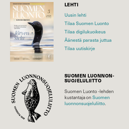
LEHTI
Uusin lehti
Tilaa Suomen Luonto
Tilaa digilukuoikeus
Äänestä parasta juttua
Tilaa uutiskirje
SUOMEN LUONNON­
SUOJELU­LIITTO
Suomen Luonto -lehden
Suomen
kustantaja on
luonnonsuojelu­liitto
.