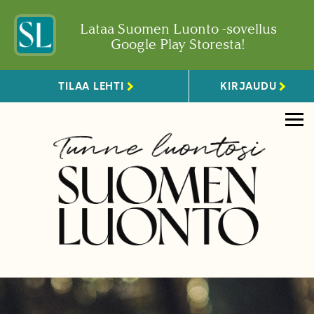
Lataa Suomen Luonto -sovellus
Google Play Storesta!
TILAA LEHTI
KIRJAUDU