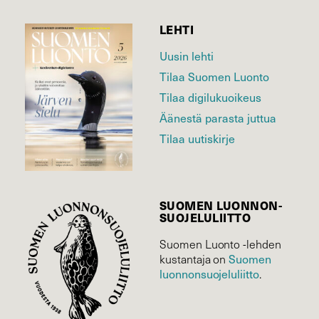
LEHTI
Uusin lehti
Tilaa Suomen Luonto
Tilaa digilukuoikeus
Äänestä parasta juttua
Tilaa uutiskirje
SUOMEN LUONNON­
SUOJELU­LIITTO
Suomen Luonto -lehden
kustantaja on
Suomen
luonnonsuojelu­liitto
.