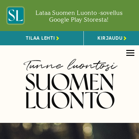
Lataa Suomen Luonto -sovellus
Google Play Storesta!
TILAA LEHTI
KIRJAUDU