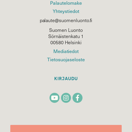
Palautelomake
Yhteystiedot
palaute@suomenluonto.fi
Suomen Luonto
Sörnäistenkatu 1
00580 Helsinki
Mediatiedot
Tietosuojaseloste
KIRJAUDU