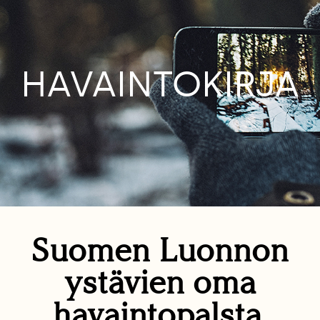
HAVAINTOKIRJA
Suomen Luonnon
ystävien oma
havaintopalsta.