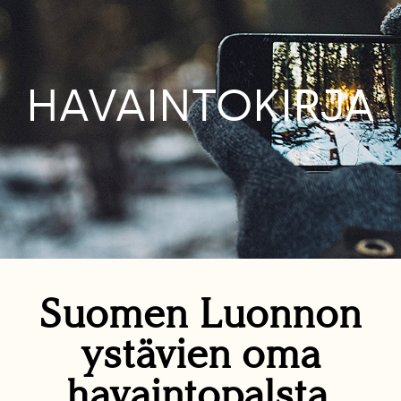
HAVAINTOKIRJA
Suomen Luonnon
ystävien oma
havaintopalsta.