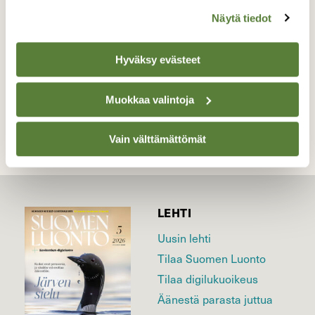
Näytä tiedot
Valokuvaaja: Eija Varjola, Nastola Kesä 2014
Hyväksy evästeet
TAKAISIN LISTAAN
Muokkaa valintoja
Vain välttämättömät
LEHTI
Uusin lehti
Tilaa Suomen Luonto
Tilaa digilukuoikeus
Äänestä parasta juttua