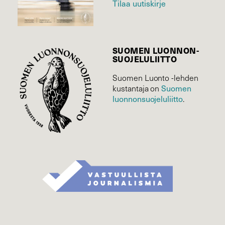
Tilaa uutiskirje
SUOMEN LUONNON­
SUOJELU­LIITTO
Suomen Luonto -lehden
Suomen
kustantaja on
luonnonsuojelu­liitto
.