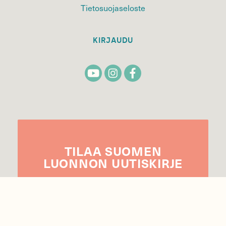
Tietosuojaseloste
KIRJAUDU
TILAA
SUOMEN
LUONNON
UUTIS­KIRJE
Sähköpostiosoite