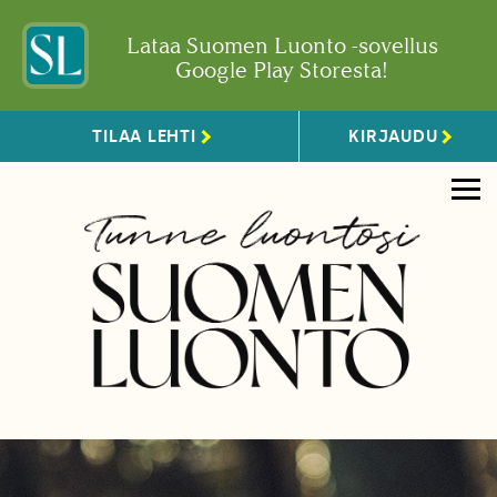
Lataa Suomen Luonto -sovellus
Google Play Storesta!
TILAA LEHTI
KIRJAUDU