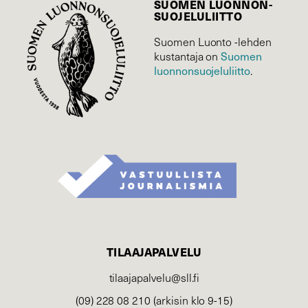
SUOMEN LUONNON­
SUOJELU­LIITTO
Suomen Luonto -lehden
Suomen
kustantaja on
luonnonsuojelu­liitto
.
TILAAJAPALVELU
tilaajapalvelu@sll.fi
(09) 228 08 210 (arkisin klo 9-15)