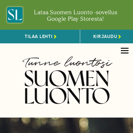
Lataa Suomen Luonto -sovellus
Google Play Storesta!
TILAA LEHTI
KIRJAUDU