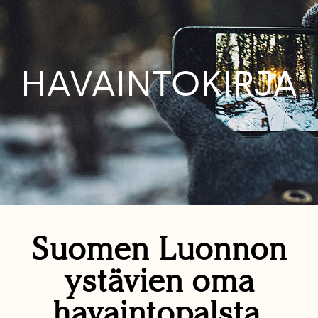
HAVAINTOKIRJA
Suomen Luonnon
ystävien oma
havaintopalsta.