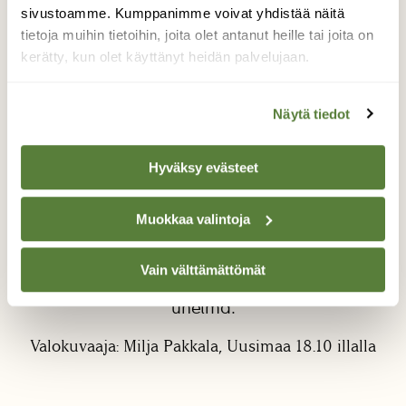
sivustoamme. Kumppanimme voivat yhdistää näitä
tietoja muihin tietoihin, joita olet antanut heille tai joita on
kerätty, kun olet käyttänyt heidän palvelujaan.
Näytä tiedot
Herra Valkohäntäkauris
Ajelimme autolla pikkutietä ja sitten
Hyväksy evästeet
huomasin kamera kädessä tämän
todellisuuden Bambin, se oli juuri tullut tien
Muokkaa valintoja
yli tuolle isolle pellolle. Pysähdyimme ja otin
innoissani kuvan ja henkäisin syvään, se
katsoi taakseen, ja loikki sitten hitaasti ja
Vain välttämättömät
arvokkaasti kauemmas. Tämä oli oikea
unelma.
Valokuvaaja: Milja Pakkala, Uusimaa 18.10 illalla