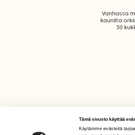
Vanhassa me
kauniita ork
30 kukk
Tämä sivusto käyttää eväs
Käytämme evästeitä tarjoa
LEHTI