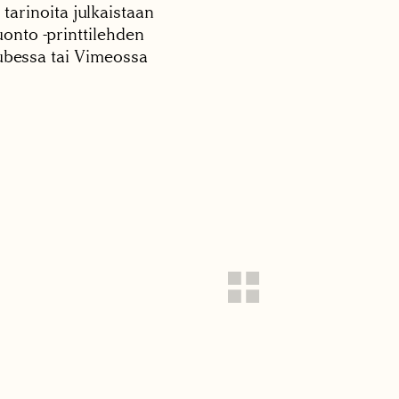
 tarinoita julkaistaan
onto -printtilehden
tubessa tai Vimeossa