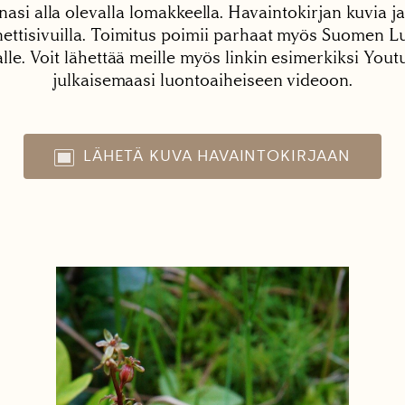
nasi alla olevalla lomakkeella. Havaintokirjan kuvia ja
tisivuilla. Toimitus poimii parhaat myös Suomen Lu
alle. Voit lähettää meille myös linkin esimerkiksi You
julkaisemaasi luontoaiheiseen videoon.
LÄHETÄ KUVA HAVAINTOKIRJAAN