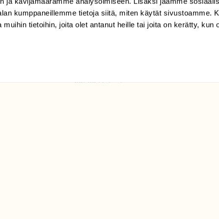
n ja kävijämäärämme analysoimiseen. Lisäksi jaamme sosiaali
tilaajapalvelu@sll.fi
-alan kumppaneillemme tietoja siitä, miten käytät sivustoamme
 muihin tietoihin, joita olet antanut heille tai joita on kerätty, kun 
(09) 228 08 210 (arkisin
klo 9-15)
Suomen
Luonto/tilaajapalvelu
Sörnäistenkatu 1
00580 Helsinki
ELU­
YHTEYSTIEDOT
ntaja on
Palautelomake
Yhteystiedot
palaute@suomenluonto.fi
Suomen Luonto
Sörnäistenkatu 1
00580 Helsinki
Mediatiedot