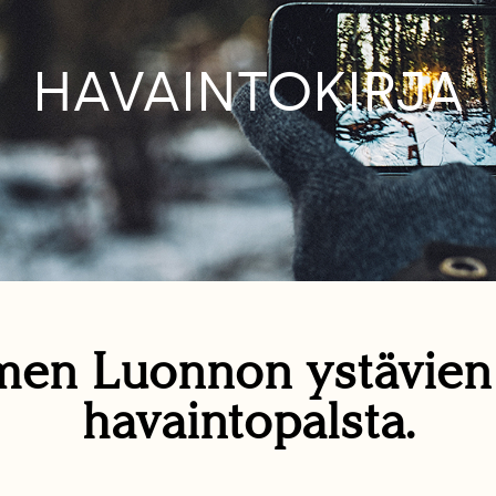
HAVAINTOKIRJA
en Luonnon ystävie
havaintopalsta.