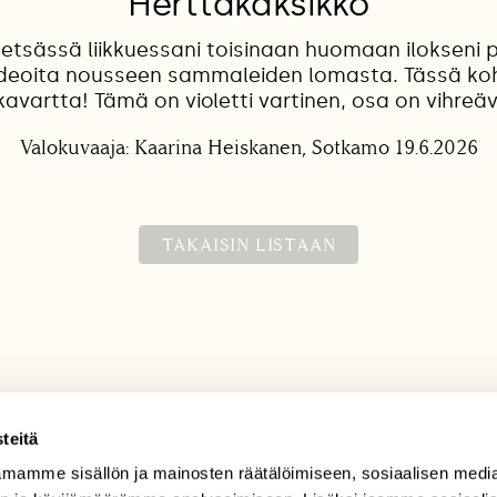
Herttakaksikko
tsässä liikkuessani toisinaan huomaan ilokseni p
ideoita nousseen sammaleiden lomasta. Tässä koh
avartta! Tämä on violetti vartinen, osa on vihreäv
Valokuvaaja: Kaarina Heiskanen, Sotkamo 19.6.2026
TAKAISIN LISTAAN
teitä
mamme sisällön ja mainosten räätälöimiseen, sosiaalisen medi
TILAAJAPALVELU