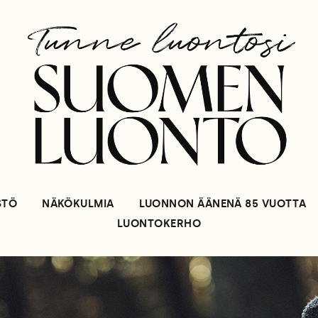
STÖ
NÄKÖKULMIA
LUONNON ÄÄNENÄ 85 VUOTTA
LUONTOKERHO