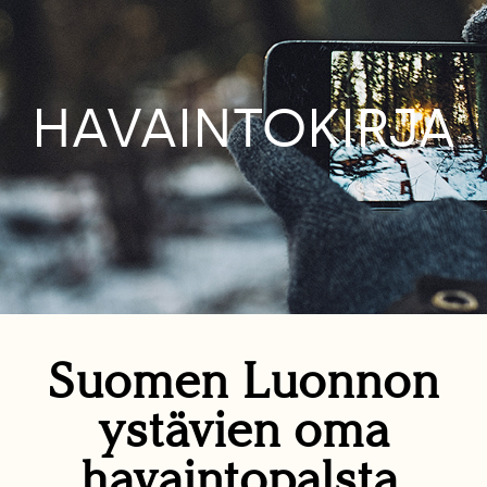
HAVAINTOKIRJA
Suomen Luonnon
ystävien oma
havaintopalsta.