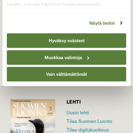
puhalsi juuri oikeasta suunnasta.
kerätty, kun olet käyttänyt heidän palvelujaan.
Valokuvaaja: Reijo Juurinen, Nuuksion
kansallispuisto Marraskuu
Näytä tiedot
Hyväksy evästeet
TAKAISIN LISTAAN
Muokkaa valintoja
Vain välttämättömät
LEHTI
Uusin lehti
Tilaa Suomen Luonto
Tilaa digilukuoikeus