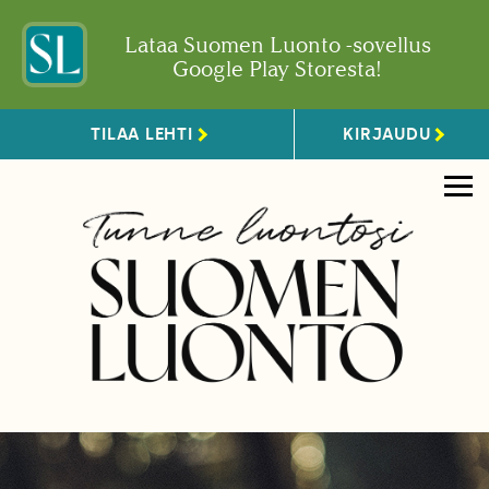
Lataa Suomen Luonto -sovellus
Google Play Storesta!
TILAA LEHTI
KIRJAUDU