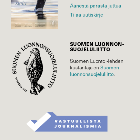
Äänestä parasta juttua
Tilaa uutiskirje
SUOMEN LUONNON­
SUOJELU­LIITTO
Suomen Luonto -lehden
Suomen
kustantaja on
luonnonsuojelu­liitto
.