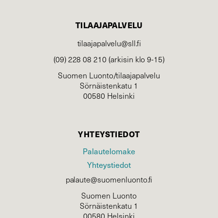
TILAAJAPALVELU
tilaajapalvelu@sll.fi
(09) 228 08 210 (arkisin klo 9-15)
Suomen Luonto/tilaajapalvelu
Sörnäistenkatu 1
00580 Helsinki
YHTEYSTIEDOT
Palautelomake
Yhteystiedot
palaute@suomenluonto.fi
Suomen Luonto
Sörnäistenkatu 1
00580 Helsinki