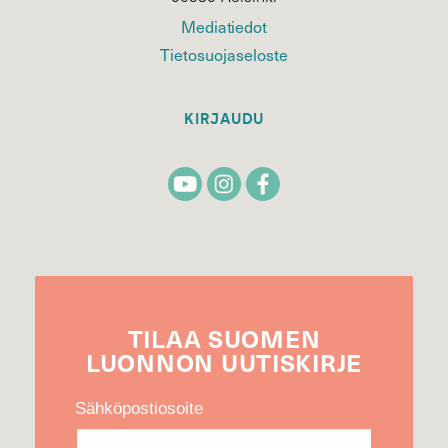
Mediatiedot
Tietosuojaseloste
KIRJAUDU
TILAA
SUOMEN
LUONNON
UUTIS­KIRJE
Sähköpostiosoite