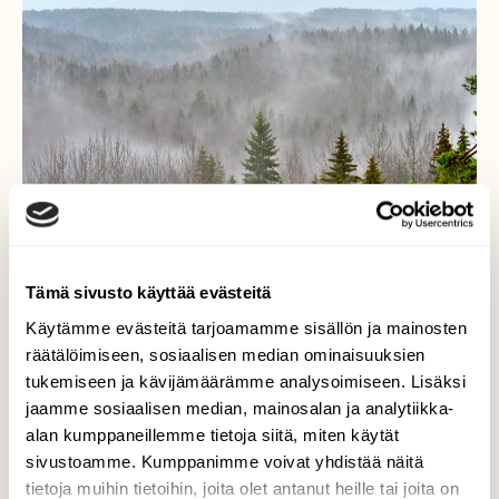
Tämä sivusto käyttää evästeitä
Käytämme evästeitä tarjoamamme sisällön ja mainosten
räätälöimiseen, sosiaalisen median ominaisuuksien
tukemiseen ja kävijämäärämme analysoimiseen. Lisäksi
Hieno sumunäytelmä
jaamme sosiaalisen median, mainosalan ja analytiikka-
alan kumppaneillemme tietoja siitä, miten käytät
Se jatkui tuntikausia. Koko ajan muodostui
sivustoamme. Kumppanimme voivat yhdistää näitä
uusia muotoja heikon tuulen ansiosta, joka
tietoja muihin tietoihin, joita olet antanut heille tai joita on