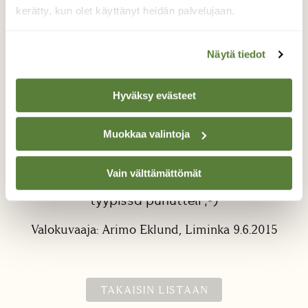
kerätty, kun olet käyttänyt heidän palvelujaan.
Näytä tiedot
Hyväksy evästeet
Hiippalakkinen sienihahmo
Muokkaa valintoja
Tällainen hiippalakkinen sienihahmo "tuli
vastaan" eilen normaalilla kuvausreissullani.
Vain välttämättömät
Huhtasienihän se on, mutta jokin tuossa
tyypissä puhutteli ;-)
Valokuvaaja: Arimo Eklund, Liminka 9.6.2015
TAKAISIN LISTAAN