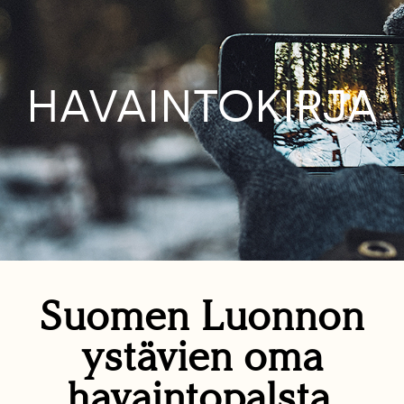
HAVAINTOKIRJA
Suomen Luonnon
ystävien oma
havaintopalsta.